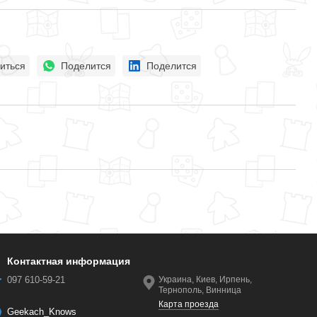
иться
Поделится
Поделится
Контактная информация
097 610-59-21
Украина, Киев, Ирпень,
Тернополь, Винница
Карта проезда
Geekach_Knows