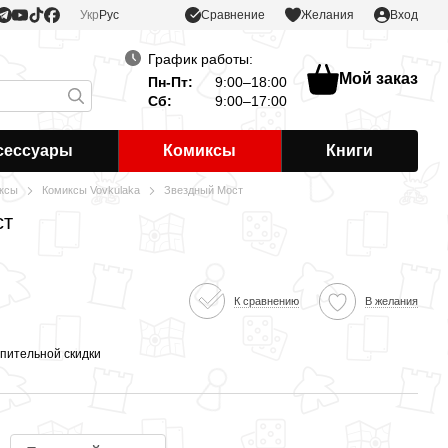
Сравнение
Укр
Рус
Желания
Вход
График работы:
Мой заказ
Пн-Пт:
9:00–18:00
Сб:
9:00–17:00
сессуары
Комиксы
Книги
ксы
Комиксы Vovkulaka
Звездный Мост
ст
К сравнению
В желания
пительной скидки