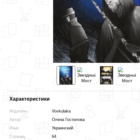
Вместе дешевле
Характеристики
Звездный Мост
Катарсис
Издатель
Vovkulaka
250 грн
290 грн
Автор
Олена Гостилова
Язык
Украинский
502 грн
540 грн
Купить
Страниц
64