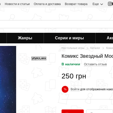
ы
Новости и статьи
Оплата и доставка
Возврат товара
Еще
Жанры
Серии и миры
Ак
Настольные игры
Каталог
Коми
Комикс Звездный Мо
В наличии
Оставить отзыв
250 грн
Войти
для отображения нако
%