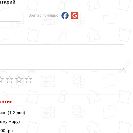
нтарий
Войти с помощью
антия
ине (1-2 дня)
сему миру)
000 грн