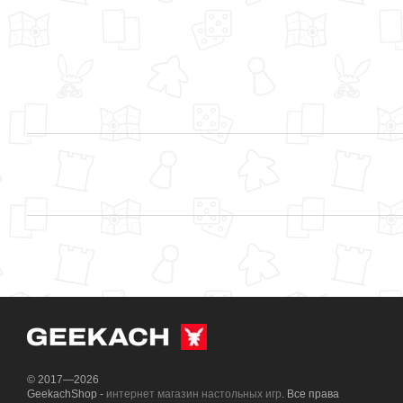
© 2017—2026
GeekachShop -
интернет магазин настольных игр
. Все права