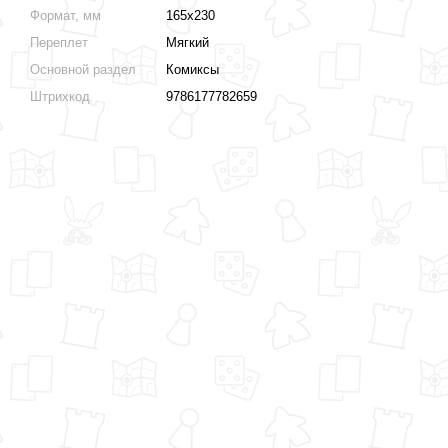
Формат, мм
165х230
Переплет
Мягкий
Основной раздел
Комиксы
Штрихкод
9786177782659