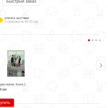
Быстрый заказ
ОПЛАТА ЧАСТЯМИ
3 платежа по 83.33 грн
Вме
ден магии. Книга 1
Звез
0 грн
250 г
68
Купить