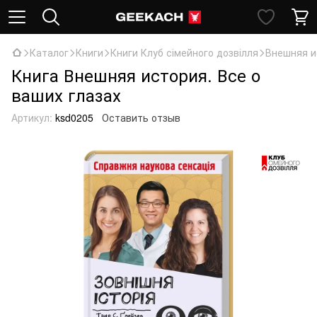
Каталог
Книги
Книги Клуб сімейного дозвілля
Внешняя и
Книга Внешняя история. Все о
ваших глазах
Артикул:
ksd0205
Оставить отзыв