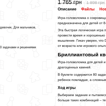
1 765 грн
1 898 грн
Описание
Файлы
Но
Игра-головоломка о сокровища
предназначена для детей от 8-
 девочек, Для мальчиков,
Эта быстрая логическая игра 
провести время и хорошенько 
мышление. Гикач уверен, что 
от возраста или игрового опыт
80 задачами и решениями
Бриллиантовый кв
Игра-головоломка для детей 
драгоценных камней.
В буклете содержится 80 зад
ребенок помладше, а сложные 
Ход игры
Выбираем задание и пытаемся 
больше таких комбинаций – т