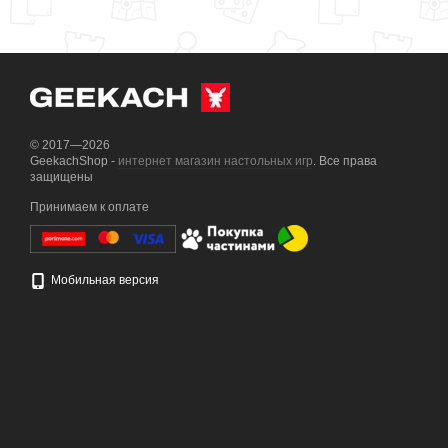
© 2017—2026
GeekachShop -
интернет магазин настольных игр
. Все права
защищены
Принимаем к оплате
Мобильная версия