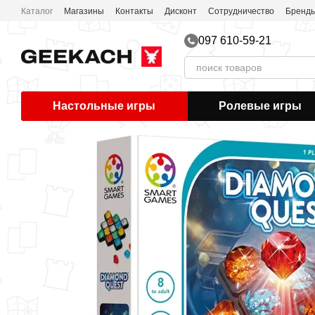
Перейти к основному контенту
Каталог
Магазины
Контакты
Дисконт
Сотрудничество
Бренд
097 610-59-21
Настольные игры
Ролевые игры