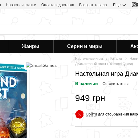
ы
Новости и статьи
Оплата и доставка
Возврат товара
Еще
Жанры
Серии и миры
Ак
Настольные игры
Каталог
Наст
Диамантовый квест (Diamond Quest)
Настольная игра Диа
В наличии
Оставить отзыв
949 грн
Войти
для отображения нако
%