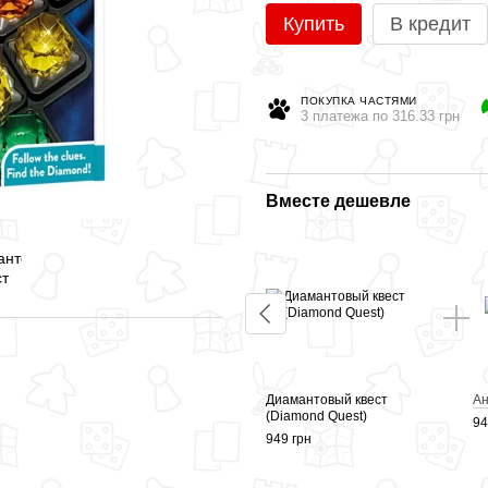
Купить
В кредит
ПОКУПКА ЧАСТЯМИ
3 платежа по 316.33 грн
Вместе дешевле
(Parking
Охотники за
привидениями (Ghost
Hunters)
Диамантовый квест
Ан
999 грн
(Diamond Quest)
94
949 грн