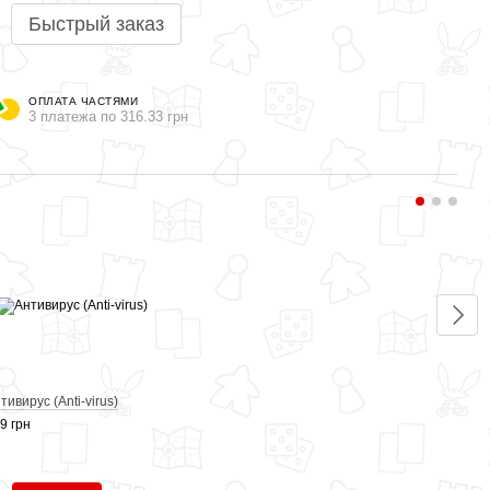
Быстрый заказ
ОПЛАТА ЧАСТЯМИ
3 платежа по 316.33 грн
Вме
Диам
(Dia
949 г
тивирус (Anti-virus)
9 грн
3 