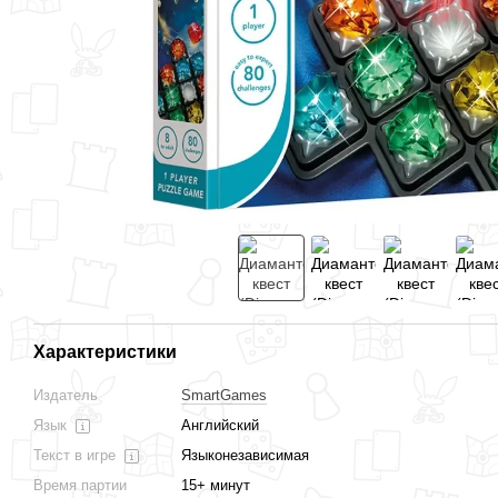
Вместе дешевле
Характеристики
Диамантовый квест
Внимание! Астероиды
Паркинг 
(Diamond Quest)
(Asteroid Escape) УКР
Puzzler)
Издатель
SmartGames
949 грн
999 грн
999 грн
Язык
Английский
Текст в игре
Языконезависимая
3 472 грн
3 946 грн
Купить
Время партии
15+ минут