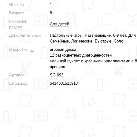
Игроков
1
Возраст
8+
Основной
Для детей
раздел
Дополнительный
Настольные игры, Развивающие, 8-9 лет, Для
Семейные, Логические, Быстрые, Соло
В коробке
игровая доска
12 разноцветных драгоценностей
большой буклет с красными бриллиантами с 
правила
Артикул
SG 093
Штрихкод
5414301523918