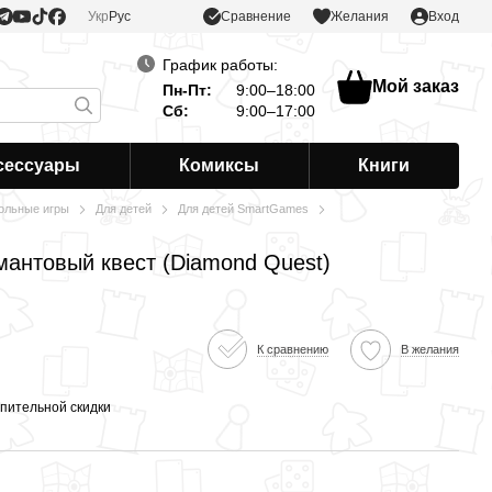
Сравнение
Укр
Рус
Желания
Вход
График работы:
Мой заказ
Пн-Пт:
9:00–18:00
Сб:
9:00–17:00
сессуары
Комиксы
Книги
ольные игры
Для детей
Для детей SmartGames
мантовый квест (Diamond Quest)
К сравнению
В желания
пительной скидки