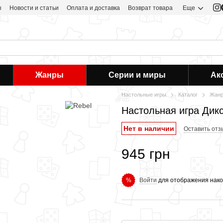
ы
Новости и статьи
Оплата и доставка
Возврат товара
Еще
Жанры
Серии и миры
Ак
Настольные игры
Каталог
Жан
Настольная игра Дикс
Нет в наличии
Оставить отз
945 грн
Войти
для отображения нако
%