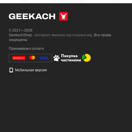
© 2017—2026
GeekachShop -
интернет магазин настольных игр
. Все права
защищены
Принимаем к оплате
Мобильная версия