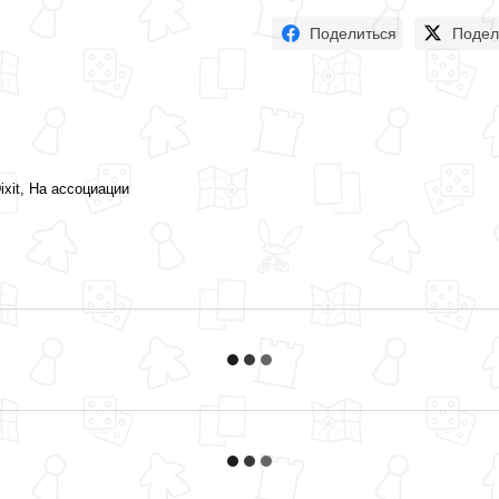
Поделиться
Подел
xit, На ассоциации