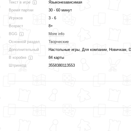
Текст в игре
Языконезависимая
Время партии
30 - 60 минут
Игроков
3 - 6
Возраст
8+
BGG
More info
Основной раздел
Творческие
Дополнительный
Настольные игры, Для компании, Новичкам, Di
В коробке
84 карты
Штрихкод
3558380113553