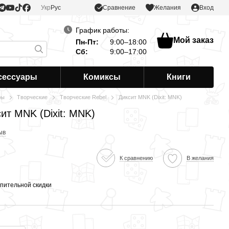
Сравнение
Укр
Рус
Желания
Вход
График работы:
Мой заказ
Пн-Пт:
9:00–18:00
Сб:
9:00–17:00
сессуары
Комиксы
Книги
ры
Творческие
Творческие Rebel
Диксит MNK (Dixit: MNK)
ит MNK (Dixit: MNK)
ыв
К сравнению
В желания
пительной скидки