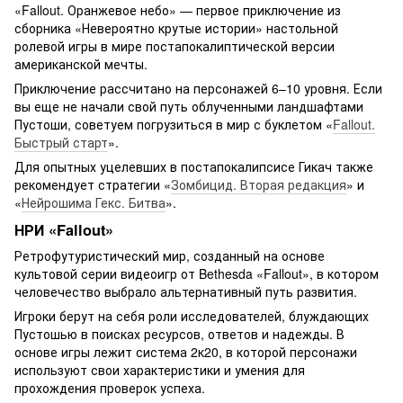
«Fallout. Оранжевое небо» — первое приключение из
сборника «Невероятно крутые истории» настольной
ролевой игры в мире постапокалиптической версии
американской мечты.
Приключение рассчитано на персонажей 6–10 уровня. Если
вы еще не начали свой путь облученными ландшафтами
Пустоши, советуем погрузиться в мир с буклетом «
Fallout.
Быстрый старт
».
Для опытных уцелевших в постапокалипсисе Гикач также
рекомендует стратегии «
Зомбицид. Вторая редакция
» и
«
Нейрошима Гекс. Битва
».
НРИ «Fallout»
Ретрофутуристический мир, созданный на основе
культовой серии видеоигр от Bethesda «Fallout», в котором
человечество выбрало альтернативный путь развития.
Игроки берут на себя роли исследователей, блуждающих
Пустошью в ​​поисках ресурсов, ответов и надежды. В
основе игры лежит система 2к20, в которой персонажи
используют свои характеристики и умения для
прохождения проверок успеха.