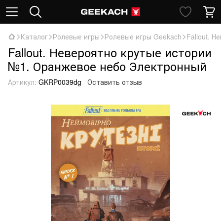
Каталог
Ролевые игры
Ролевые игры Geekach
Fallout. 
Fallout. Невероятно крутые истории
№1. Оранжевое небо Электронный
Артикул:
GKRP0039dg
Оставить отзыв