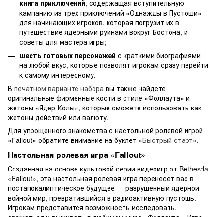
книга приключений
, содержащая вступительную
кампанию из трех приключений «Однажды в Пустоши»
для начинающих игроков, которая погрузит их в
путешествие ядерными руинами вокруг Бостона, и
советы для мастера игры;
шесть готовых персонажей
с краткими биографиями
на любой вкус, которые позволят игрокам сразу перейти
к самому интересному.
В
печатном варианте набора
вы также найдете
оригинальные фирменные кости в стиле «Фоллаута» и
жетоны «Ядер-Колы», которые сможете использовать как
жетоны действий или валюту.
Для упрощенного знакомства с настольной ролевой игрой
«Fallout» обратите внимание на буклет
«Быстрый старт»
.
Настольная ролевая игра «Fallout»
Созданная на основе культовой серии видеоигр от Bethesda
«Fallout», эта настольная ролевая игра перенесет вас в
постапокалиптическое будущее — разрушенный ядерной
войной мир, превратившийся в радиоактивную пустошь.
Игрокам представится возможность исследовать,