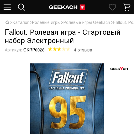
Каталог
Ролевые игры
Ролевые игры Geekach
Fallout. 
Fallout. Ролевая игра - Стартовый
набор Электронный
Артикул:
GKRP0028
4 отзыва