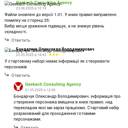
Geekach Consulting Agency
23.06.2025 в 10:19
Файли оновлені до версії 1.01. У книзі правил виправлено
помилку на сторінці 25:
Вибір місця ураження підвищує, а не знижує рівень
складності.
Ответить
Бондарчук Олександр Володимирович
20.05.2025 в 18:43
У стартовому наборі немає інформації як створювати
персонажів
Ответить
Geekach Consulting Agency
21.05.2025 в 12:26
Бондарчук Олександр Володимирович, інформація про
створення персонажа вміщена в книзі правил, над
перекладом якої ми зараз працюємо. Стартовий набір
розрахований для проходження готовими
персонажами.
Ответить