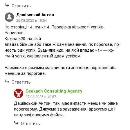
Ответить
Дашівський Антон
26.08.2025 в 10:54
На сторінці 14, пункт 4. Перевірка кількості успіхів.
Написано:
Кожна к20, на якій
впадає більше або таке ж саме значення, як порогове, пр-
ность одн успіх. Будь-яка к20, на якій впадає «1» — кр-
тчнй успіх, еквівалентнй двом успіхам.
Наскільки я розумію має випасти значення порогове або
меньше за порогове.
Ответить
Geekach Consulting Agency
27.08.2025 в 10:57
Дашівський Антон, так, має випасти менше чи рівне
пороговому. Дякуємо за зауваження, врахуємо це і
невдовзі оновимо файли.
Ответить