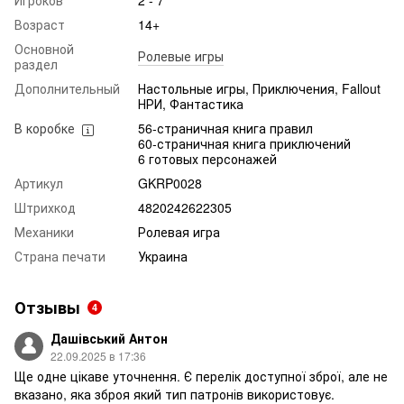
Игроков
2 - 7
Возраст
14+
Основной
Ролевые игры
раздел
Дополнительный
Настольные игры, Приключения, Fallout
НРИ, Фантастика
В коробке
56-страничная книга правил
60-страничная книга приключений
6 готовых персонажей
Артикул
GKRP0028
Штрихкод
4820242622305
Механики
Ролевая игра
Страна печати
Украина
Отзывы
4
Дашівський Антон
22.09.2025 в 17:36
Ще одне цікаве уточнення. Є перелік доступної зброї, але не
вказано, яка зброя який тип патронів використовує.