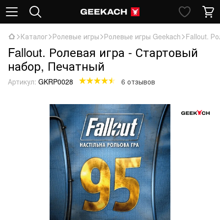
Каталог
Ролевые игры
Ролевые игры Geekach
Fallout. 
Fallout. Ролевая игра - Стартовый
набор, Печатный
Артикул:
GKRP0028
6 отзывов