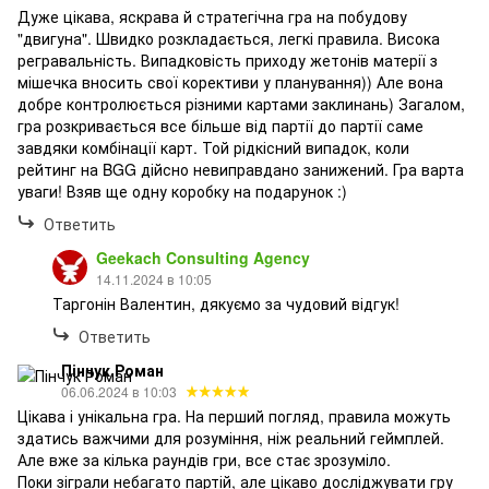
Дуже цікава, яскрава й стратегічна гра на побудову
"двигуна". Швидко розкладається, легкі правила. Висока
регравальність. Випадковість приходу жетонів матерії з
мішечка вносить свої корективи у планування)) Але вона
добре контролюється різними картами заклинань) Загалом,
гра розкривається все більше від партії до партії саме
завдяки комбінації карт. Той рідкісний випадок, коли
рейтинг на BGG дійсно невиправдано занижений. Гра варта
уваги! Взяв ще одну коробку на подарунок :)
Ответить
Geekach Consulting Agency
14.11.2024 в 10:05
Таргонін Валентин, дякуємо за чудовий відгук!
Ответить
Пінчук Роман
06.06.2024 в 10:03
Цікава і унікальна гра. На перший погляд, правила можуть
здатись важчими для розуміння, ніж реальний геймплей.
Але вже за кілька раундів гри, все стає зрозуміло.
Поки зіграли небагато партій, але цікаво досліджувати гру