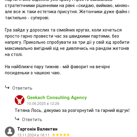
стратегічними рішеннями на рівні «скидаю, виймаю, міняю»
але все ж таки естетика присутня. Жетончики дуже файні і
тактильно - суперові.
Гра зайде у дорослих та сімейних кругах, коли хочеться
просто гарно провести час за швидкими партіями, без
напрягу. Прикольно спробувати за три дії у свій хід зробити
максимально вигідний хід не дивлячись на рандом жетонів
на столі.
На найближчі пару тижнів - мій фаворит на вечірні
посиденьки з чашкою чаю.
Ответить
Geekach Consulting Agency
10.06.2025 в 12:26
Тетяна Лось, дякуємо за розгорнутий та гарний відгук!
Ответить
Таргонін Валентин
13.11.2024 в 16:11