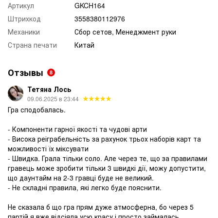
Артикул
GKCH164
Штрихкод
3558380112976
Механики
Сбор сетов, Менеджмент руки
Страна печати
Китай
Отзывы
8
Тетяна Лось
09.06.2025 в 23:44
Гра сподобалась.
- Компоненти гарної якості та чудові арти
- Висока реіграбельність за рахунок трьох наборів карт та
можливості їх міксувати
- Швидка. Грала тільки соло. Але через те, що за правилами
гравець може зробити тільки 3 швидкі дії, можу допустити,
що даунтайм на 2-3 гравці буде не великий.
- Не складні правила, які легко буде пояснити.
Не сказала б що гра прям дуже атмосферна, бо через 5
партій я вже відсіяла усю красу і просто займалась