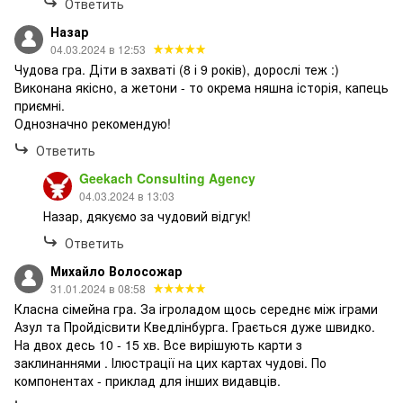
Ответить
Назар
04.03.2024 в 12:53
Чудова гра. Діти в захваті (8 і 9 років), дорослі теж :)
Виконана якісно, а жетони - то окрема няшна історія, капець
приємні.
Однозначно рекомендую!
Ответить
Geekach Consulting Agency
04.03.2024 в 13:03
Назар, дякуємо за чудовий відгук!
Ответить
Михайло Волосожар
31.01.2024 в 08:58
Класна сімейна гра. За ігроладом щось середнє між іграми
Азул та Пройдісвити Кведлінбурга. Грається дуже швидко.
На двох десь 10 - 15 хв. Все вирішують карти з
заклинаннями . Ілюстрації на цих картах чудові. По
компонентах - приклад для інших видавців.