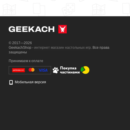
© 2017—2026
GeekachShop -
интернет магазин настольных игр
. Все права
защищены
Принимаем к оплате
Мобильная версия