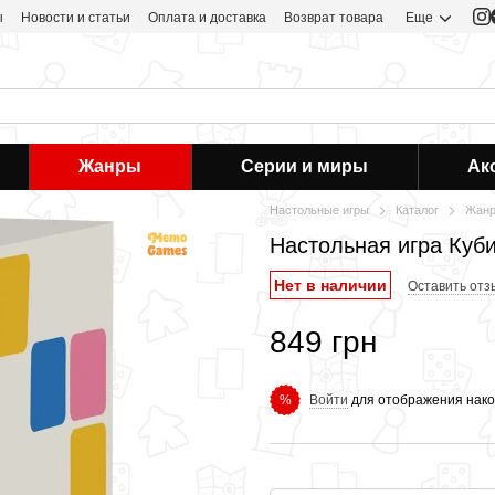
ы
Новости и статьи
Оплата и доставка
Возврат товара
Еще
Жанры
Серии и миры
Ак
Настольные игры
Каталог
Жан
Настольная игра Куб
Нет в наличии
Оставить отз
849 грн
Войти
для отображения нако
%