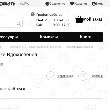
Сравнение
Укр
Рус
Желания
Вход
График работы:
Мой заказ
Пн-Пт:
9:00–18:00
Сб:
9:00–17:00
сессуары
Комиксы
Книги
ры
Творческие
Творческие Memo Games
Кубики Вдохновения
ики Вдохновения
ыв
К сравнению
В желания
пительной скидки