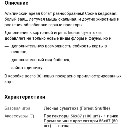
Описание
Альпийский ареал богат разнообразием! Сосна кедровая,
белый заяц, летучая мышь скальная, и другие животные и
растения облюбовали горные просторы.
Дополнение к карточной игре «
Лесная суматоха
»
добавляет не только новые виды флоры и фауны, но и:
дополнительную возможность собирать карты в
пещере,
дополнительный вид бабочек,
зайца-одиночку.
В коробке всего 36 новых прекрасно проиллюстрированных
карт.
Характеристики
Базовая игра
Лесная суматоха (Forest Shuffle)
Аксессуары
Протекторы 56x87 (100 шт)
- 1 пачка
Премиальные протекторы 56x87 (50
шт)
- 1 пачка