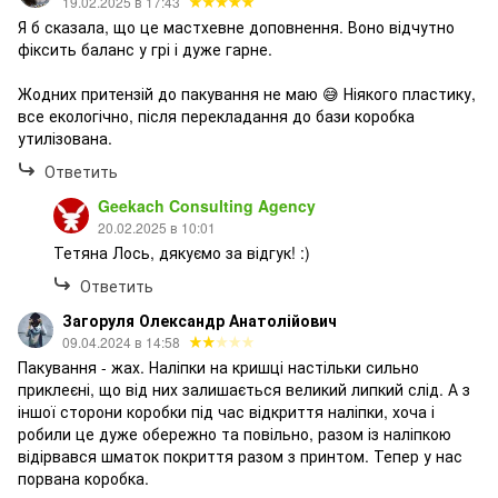
19.02.2025 в 17:43
Я б сказала, що це мастхевне доповнення. Воно відчутно
фіксить баланс у грі і дуже гарне.
Жодних притензій до пакування не маю 😅 Ніякого пластику,
все екологічно, після перекладання до бази коробка
утилізована.
Ответить
Geekach Consulting Agency
20.02.2025 в 10:01
Тетяна Лось, дякуємо за відгук! :)
Ответить
Загоруля Олександр Анатолійович
09.04.2024 в 14:58
Пакування - жах. Наліпки на кришці настільки сильно
приклеєні, що від них залишається великий липкий слід. А з
іншої сторони коробки під час відкриття наліпки, хоча і
робили це дуже обережно та повільно, разом із наліпкою
відірвався шматок покриття разом з принтом. Тепер у нас
порвана коробка.