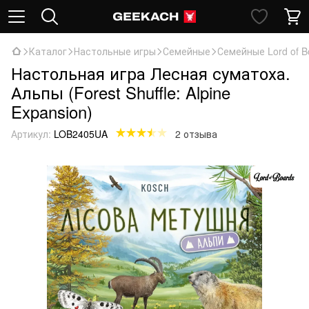
Каталог
Настольные игры
Семейные
Семейные Lord of B
Настольная игра Лесная суматоха.
Альпы (Forest Shuffle: Alpine
Expansion)
Артикул:
LOB2405UA
2 отзыва