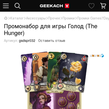
Каталог
Аксессуары
Прочее
Промки
Промки Games7Da
Промонабор для игры Голод (The
Hunger)
Артикул:
gsdspr032
Оставить отзыв