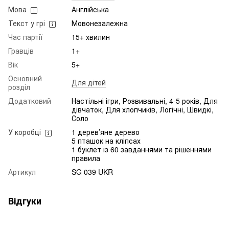
Мова
Англійська
Текст у грі
Мовонезалежна
Час партії
15+ хвилин
Гравців
1+
Вік
5+
Основний
Для дітей
розділ
Додатковий
Настільні ігри, Розвивальні, 4-5 років, Для
дівчаток, Для хлопчиків, Логічні, Швидкі,
Соло
У коробці
1 дерев’яне дерево
5 пташок на кліпсах
1 буклет із 60 завданнями та рішеннями
правила
Артикул
SG 039 UKR
Відгуки