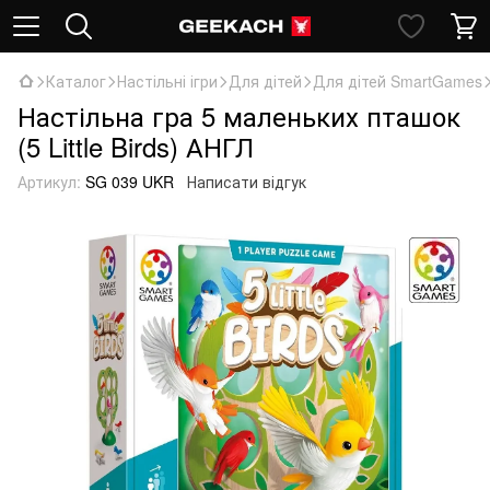
Каталог
Настільні ігри
Для дітей
Для дітей SmartGames
Настільна гра 5 маленьких пташок
(5 Little Birds) АНГЛ
Артикул:
SG 039 UKR
Написати відгук