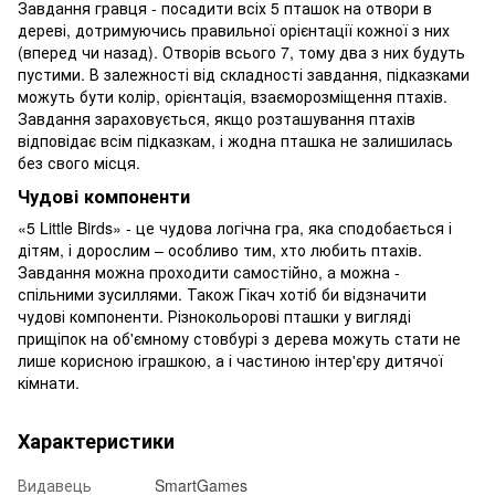
Завдання гравця - посадити всіх 5 пташок на отвори в
дереві, дотримуючись правильної орієнтації кожної з них
(вперед чи назад). Отворів всього 7, тому два з них будуть
пустими. В залежності від складності завдання, підказками
можуть бути колір, орієнтація, взаєморозміщення птахів.
Завдання зараховується, якщо розташування птахів
відповідає всім підказкам, і жодна пташка не залишилась
без свого місця.
Чудові компоненти
«5 Little Birds» - це чудова логічна гра, яка сподобається і
дітям, і дорослим – особливо тим, хто любить птахів.
Завдання можна проходити самостійно, а можна -
спільними зусиллями. Також Гікач хотіб би відзначити
чудові компоненти. Різнокольорові пташки у вигляді
прищіпок на об'ємному стовбурі з дерева можуть стати не
лише корисною іграшкою, а і частиною інтер'єру дитячої
кімнати.
Характеристики
Видавець
SmartGames