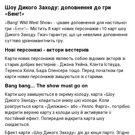
Шоу Дикого Заходу: доповнення до гри
«Бенг!»
«Bang! Wild West Show» - цікаве доповнення для настільної
гри
«Бенг!»
. Містить 8 карт нових персонажів і 10 карт шоу
Дикого Заходу. Гікач гарантує, що це невелике доповнення
суттєво урізноманітнить гру.
Нові персонажі - актори вестернів
Карти нових персонажів являють собою відомих акторів зі
старих добрих вестернів - Джона Уейна, Клінта Іствуда,
Теренса Хілла, Бада Спенсера тощо. Перед початком гри
карти нових персонажів змішуються зі старими.
Bang bang... The show must go on
Карти шоу замішуються в окрему колоду, карта «Шоу
Дикого Заходу» кладеться знизу цієї колоди. Коли
розігрується карта «Диліжанс» або «Уеллс Фарго», потрібно
відкрити верхню карту з колоди шоу й активувати її
постійний ефект. Попередня відкрита карта шоу
скидається.
Ефект карти «Шоу Дикого Заходу» діє до кінця партії. Згідно