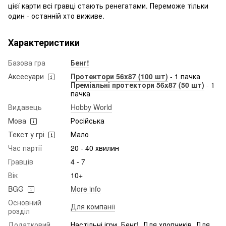
цієї карти всі гравці стають ренегатами. Переможе тільки
один - останній хто виживе.
Характеристики
Базова гра
Бенг!
Аксесуари
Протектори 56x87 (100 шт)
- 1 пачка
Преміальні протектори 56x87 (50 шт)
- 1
пачка
Видавець
Hobby World
Мова
Російська
Текст у грі
Мало
Час партії
20 - 40 хвилин
Гравців
4 - 7
Вік
10+
BGG
More info
Основний
Для компанії
розділ
Додатковий
Настільні ігри, Бенг!, Для хлопчиків, Для