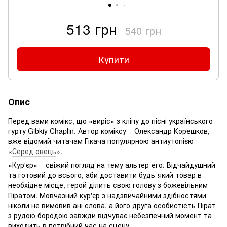
513 грн
540 грн
Купити
Опис
Перед вами комікс, що «виріс» з кліпу до пісні українського
гурту Gibkiy Chaplin. Автор коміксу – Олександр Корешков,
вже відомий читачам Гікача популярною антиутопією
«
Серед овець
».
«Кур'єр» – свіжий погляд на тему альтер-его. Відчайдушний
та готовий до всього, аби доставити будь-який товар в
необхідне місце, герой ділить свою голову з божевільним
Піратом. Мовчазний кур'єр з надзвичайними здібностями
ніколи не вимовив ані слова, а його друга особистість Пірат
з рудою бородою завжди відчуває небезпечний момент та
виходить в потрібний час на сцену.