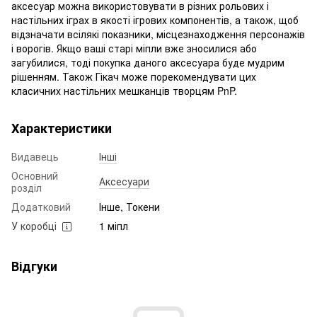
аксесуар можна використовувати в різних рольових і
настільних іграх в якості ігрових компонентів, а також, щоб
відзначати всілякі показники, місцезнаходження персонажів
і ворогів. Якщо ваші старі міпли вже зносилися або
загубилися, тоді покупка даного аксесуара буде мудрим
рішенням. Також Гікач може порекомендувати цих
класичних настільних мешканців творцям PnP.
Характеристики
Видавець
Інші
Основний
Аксесуари
розділ
Додатковий
Інше, Токени
У коробці
1 міпл
Відгуки