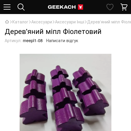
Каталог
Аксесуари
Аксесуари Інші
Дерев'яний міпл Фіол
Дерев'яний міпл Фіолетовий
Артикул:
meepl1-08
Написати відгук