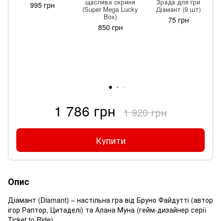
щаслива скриня
Зрада для гри
995 грн
(Super Mega Lucky
Діамант (9 шт)
Box)
75 грн
850 грн
1 786 грн
1 920 грн
Купити
Опис
Діамант (Diamant) – настільна гра від Бруно Файдутті (автор
ігор Раптор, Цитаделі) та Алана Муна (гейм-дизайнер серії
Ticket to Ride).