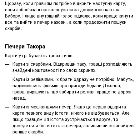
Щоразу, коли гравцям потрібно відкрити наступну карту,
вони зобов'язані проголосувати за допомогою карток
Вибору. І лише внутрішній голос підкаже, коли краще кинути
все та вийти з печер назовні, а коли продовжити пошуки
скарбів.
Печери Такора
Карти у грі бувають трьох типів:
Карти зі скарбами. Відкривши таку, гравці розподіляють
знайдені коштовності по своїх скринях.
Карти із реліквіями. Їх брати одразу не потрібно. Мабуть,
надивившись фільмів про пригоди Індіани Джонса,
гравці вирішують, що забирати реліквії краще по дорозі
назад.
Карти із мешканцями печер. Якщо це перша відкрита
карта певного виду істоти, нічого не відбувається. Але
якщо гравцям ця істота зустрічається вдруге, то
доведеться бігти геть із печери, залишивши всі знайдені
раніше скарби.