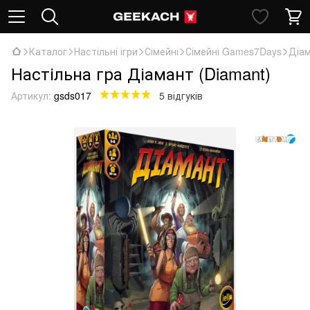
Каталог
Настільні ігри
Сімейні
Сімейні Games7Days
Діам
Настільна гра Діамант (Diamant)
Артикул:
gsds017
5 відгуків