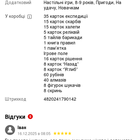
Додатковий
Настільні ігри, 8-9 років, Пригоди, На
удачу, Новачкам
У коробці
35 карток експедиції
15 карток скарбів
15 карток халепи
5 карток реліквій
5 тайлів барикади
1 книга правил
1 пам’ятка
Ігрове поле
16 карток рішення
8 карток “Назад”
8 карток “Углиб”
60 рубінів
40 алмазів
8 фігурок шукачів
8 скринь
Штрихкод
4820241790142
Відгуки
5
Іван
16.12.2025 в 08:05