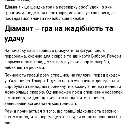
Діамант - це швидка гра на перевірку своєї удачі, в якій
гравцям доведеться перетворитися на шукачів пригод і
постаратися знайти якнайбільше скарбів.
Діамант – гра на жадібність та
удачу
На початку партії гравці отримують по фігурці свого
персонажа, скриню для скарбів та дві карти Вибору. Печери
формуються з колод, у які замішуються карти скарбів,
небезпек та реліквій.
Починають гравці розмістившись на галявині перед входом
у п'ять печер Такора. Під час партії учасникам доведеться
спробувати якнайдалі проникнути в кожну з печер і винести
якнайбільше скарбів. Однак кожен похід сповнений небезпек
і, можливо, їм доведеться тікати від жителів печер,
залишивши всі знайдені коштовності.
Раунд починається з того, що гравці відкривають верхню
карту з колоди та переміщують фігурки своїх персонажів на
неї.