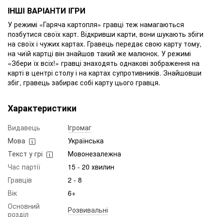
ІНШІ ВАРІАНТИ ІГРИ
У режимі «Гаряча картопля» гравці теж намагаються
позбутися своїх карт. Відкривши карти, вони шукають збіги
на своїх і чужих картах. Гравець передає свою карту тому,
на чиїй картці він знайшов такий же малюнок. У режимі
«Збери їх всіх!» гравці знаходять однакові зображення на
карті в центрі столу і на картах супротивників. Знайшовши
збіг, гравець забирає собі карту цього гравця.
Характеристики
Видавець
Ігромаг
Мова
Українська
Текст у грі
Мовонезалежна
Час партії
15 - 20 хвилин
Гравців
2 - 8
Вік
6+
Основний
Розвивальні
розділ