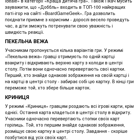
Ideale» в категорії «Краща дитяча гра». Також Гікач мусить
зауважити, що «Доббль» входить в ТОП-100 найкращих
паті-ігор на сайті «BoardGameGeek». Гра дозволить
поєднати приємне з корисним - дорослі весело проведуть
час, а діти зможуть потренувати свою уважність і
швидкість реакції.
ПЕКЕЛЬНА ВЕЖА
Учасникам пропонується кілька варіантів гри. У режимі
«Пекельна вежа» гравці отримують по одній картці
взакриту і відкривають верхню карту з колоди в центрі
столу. Потім вони одночасно перевертають свої картки.
Перший, хто знайде однакові зображення на своїй картці і
на картці в центрі столу - забирає собі цю картку. В кінці гри
переможе той, хто збере більше карток.
КРИНИЦЯ
У режимі «Криниця» гравцям роздають всі ігрові карти, крім
однієї. Остання карта кладеться в центрі столу в відкриту.
Учасники одночасно перевертають стопки своїх карт
горілиць. Той, хто першим знайде однакові зображення,
розміщує свою картку в центрі столу. Завдання - скоріше
позбутися від усіх своїх карт.