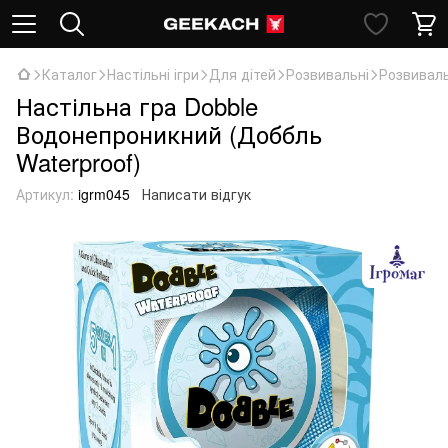
Каталог
Настільні ігри
Для дітей
Розвивальні
Розвиваль
Настільна гра Dobble
Водонепроникний (Доббль
Waterproof)
Артикул:
igrm045
Написати відгук