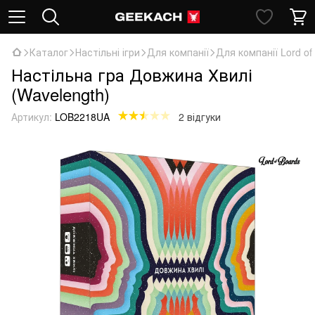
Каталог
Настільні ігри
Для компанії
Для компанії Lord of
Настільна гра Довжина Хвилі
(Wavelength)
Артикул:
LOB2218UA
2 відгуки