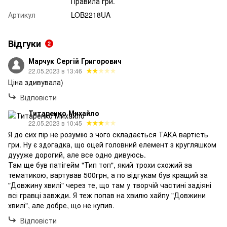
Правила гри.
Артикул
LOB2218UA
Відгуки
2
Марчук Сергій Григорович
22.05.2023 в 13:46
Ціна здивувала)
Відповісти
Титаренко Михайло
22.05.2023 в 10:45
Я до сих пір не розумію з чого складається ТАКА вартість
гри. Ну є здогадка, що оцей головний елемент з кругляшком
дуууже дорогий, але все одно дивуюсь.
Там ще був патігейм "Тип топ", який трохи схожий за
тематикою, вартував 500грн, а по відгукам був кращий за
"Довжину хвилі" через те, що там у творчій частині задіяні
всі гравці завжди. Я теж попав на хвилю хайпу "Довжини
хвилі", але добре, що не купив.
Відповісти