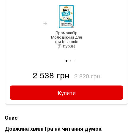
Промонабір
Молодіжний для
гри Качконіс
(Platypus)
2 538 грн
2 820 грн
Купити
Опис
Довжина хвилі Гра на читання думок