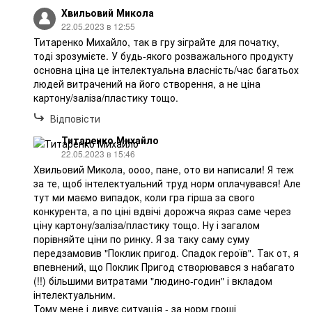
Хвильовий Микола
22.05.2023 в 12:55
Титаренко Михайло, так в гру зіграйте для початку,
тоді зрозумієте. У будь-якого розважального продукту
основна ціна це інтелектуальна власність/час багатьох
людей витрачений на його створення, а не ціна
картону/заліза/пластику тощо.
Відповісти
Титаренко Михайло
22.05.2023 в 15:46
Хвильовий Микола, оооо, пане, ото ви написали! Я теж
за те, щоб інтелектуальний труд норм оплачувався! Але
тут ми маємо випадок, коли гра гірша за свого
конкурента, а по ціні вдвічі дорожча якраз саме через
ціну картону/заліза/пластику тощо. Ну і загалом
порівняйте ціни по ринку. Я за таку саму суму
передзамовив "Поклик пригод. Спадок героїв". Так от, я
впевнений, що Поклик Пригод створювався з набагато
(!!) більшими витратами "людино-годин" і вкладом
інтелектуальним.
Тому мене і дивує ситуація - за норм гроші