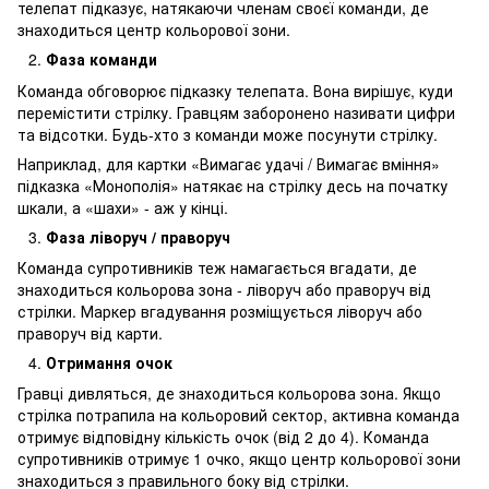
телепат підказує, натякаючи членам своєї команди, де
знаходиться центр кольорової зони.
Фаза команди
Команда обговорює підказку телепата. Вона вирішує, куди
перемістити стрілку. Гравцям заборонено називати цифри
та відсотки. Будь-хто з команди може посунути стрілку.
Наприклад, для картки «Вимагає удачі / Вимагає вміння»
підказка «Монополія» натякає на стрілку десь на початку
шкали, а «шахи» - аж у кінці.
Фаза ліворуч / праворуч
Команда супротивників теж намагається вгадати, де
знаходиться кольорова зона - ліворуч або праворуч від
стрілки. Маркер вгадування розміщується ліворуч або
праворуч від карти.
Отримання очок
Гравці дивляться, де знаходиться кольорова зона. Якщо
стрілка потрапила на кольоровий сектор, активна команда
отримує відповідну кількість очок (від 2 до 4). Команда
супротивників отримує 1 очко, якщо центр кольорової зони
знаходиться з правильного боку від стрілки.