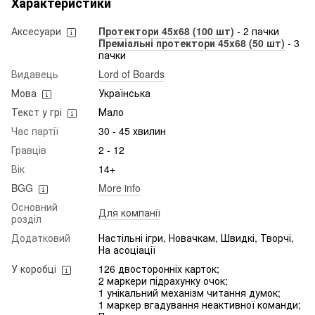
Характеристики
Аксесуари
Протектори 45x68 (100 шт)
- 2 пачки
Преміальні протектори 45x68 (50 шт)
- 3
пачки
Видавець
Lord of Boards
Мова
Українська
Текст у грі
Мало
Час партії
30 - 45 хвилин
Гравців
2 - 12
Вік
14+
BGG
More info
Основний
Для компанії
розділ
Додатковий
Настільні ігри, Новачкам, Швидкі, Творчі,
На асоціації
У коробці
126 двосторонніх карток;
2 маркери підрахунку очок;
1 унікальний механізм читання думок;
1 маркер вгадування неактивної команди;