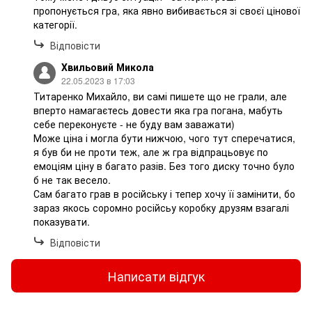
пропонується гра, яка явно вибивається зі своєї цінової
категорії.
Відповісти
Хвильовий Микола
22.05.2023 в 17:03
Титаренко Михайло, ви самі пишете що не грали, але
вперто намагаєтесь довести яка гра погана, мабуть
себе переконуєте - не буду вам заважати)
Може ціна і могла бути нижчою, чого тут сперечатися,
я був би не проти теж, але ж гра відпрацьовує по
емоціям ціну в багато разів. Без того диску точно було
б не так весело.
Сам багато грав в російську і тепер хочу її замінити, бо
зараз якось соромно російсьу коробку друзям взагалі
показувати.
Відповісти
Написати відгук