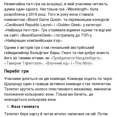
Незвичайна паті-гра на асоціації, в якій учасники читають
думки один одного. Настільна гра «Wavelength» була
розроблена у 2019 році. Того ж року вона ставала
номінантом «Board Game Quest» та переможцем конкурсів
«Cardboard Republic Laurel» і «Golden Geek» у категорії
«Найраща паті-гра». Гра отримала відмінні оцінки та відгуки
на сайті «BoardGameGeek» і потрапила до ТОП-у
«Найкращих компанійських ігор».
Одним з авторів гри став геніальний австрійський
геймдизайнер Вольфганг Варш. Гікачі та гіки добре знають
його за такими хітами, як
«Пройдисвіти Кведлінбурга»
,
«Таверни Тіфенталя»
,
«Влучний хід»
і
«The Mind»
.
Перебіг гри
Учасники діляться на дві команди. Команди ходять по черзі.
Щораунду один з гравців активної команди стає телепатом.
Телепат крутить колесо пластикового механізму, змінюючи
положення кольорової зони. Тільки він бачить, де
знаходиться кольорова зона.
Фаза телепата
Телепат бере карту й читає вголос написане на ній. Потім