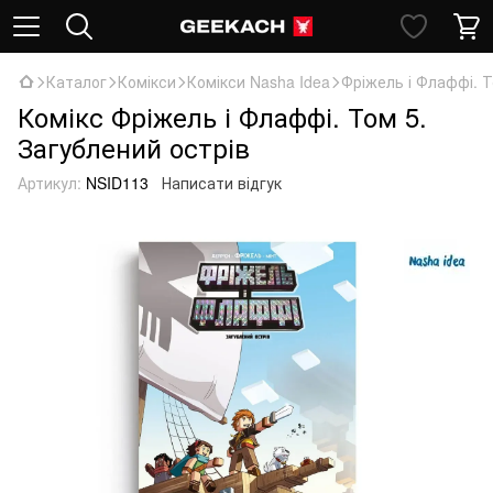
Каталог
Комікси
Комікси Nasha Idea
Фріжель і Флаффі. Т
Комікс Фріжель і Флаффі. Том 5.
Загублений острів
Артикул:
NSID113
Написати відгук