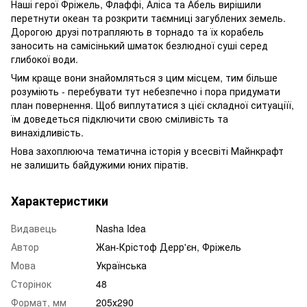
Наші герої Фріжель, Флаффі, Аліса та Абель вирішили
перетнути океан та розкрити таємниці загублених земель.
Дорогою друзі потрапляють в торнадо та їх корабель
заносить на самісінький шматок безлюдної суші серед
глибокої води.
Чим краще вони знайомляться з цим місцем, тим більше
розуміють - перебувати тут небезпечно і пора придумати
план повернення. Щоб виплутатися з цієї складної ситуаціїї,
їм доведеться підключити свою сміливість та
винахідливість.
Нова захоплююча тематична історія у всесвіті Майнкрафт
не залишить байдужими юних піратів.
Характеристики
Видавець
Nasha Idea
Автор
Жан-Крістоф Дерр'єн, Фріжель
Мова
Українська
Сторінок
48
Формат, мм
205х290