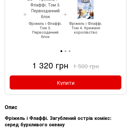
Фріжель і Флаффі.
Фріжель і Флаффі.
Том 3.
Том 4. Крижане
Первозданний
королівство
блок
1 320 грн
1 500 грн
Купити
Опис
Фріжель і Флаффі. Загублений острів комікс:
серед бурхливого океану