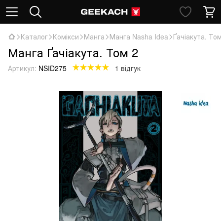
Каталог
Комікси
Манга
Манга Nasha Idea
Ґачіакута. То
Манга Ґачіакута. Том 2
Артикул:
NSID275
1 відгук