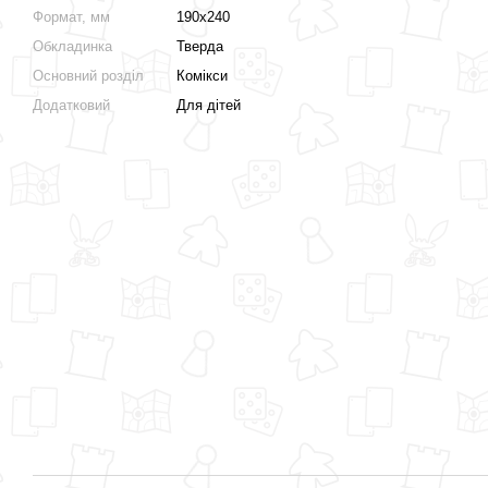
Формат, мм
190х240
Обкладинка
Тверда
Основний розділ
Комікси
Додатковий
Для дітей