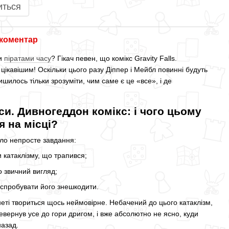
иться
 коментар
ми
піратами часу
? Гікач певен, що комікс Gravity Falls.
ікавішим! Оскільки цього разу Діппер і Мейбл повинні будуть
ишилось тільки зрозуміти, чим саме є це «все», і де
кси. Дивногеддон комікс: і чого цьому
я на місці?
ло непросте завдання:
 катаклізму, що трапився;
о звичний вигляд;
спробувати його знешкодити.
неті твориться щось неймовірне. Небачений до цього катаклізм,
евернув усе до гори дригом, і вже абсолютно не ясно, куди
назад.