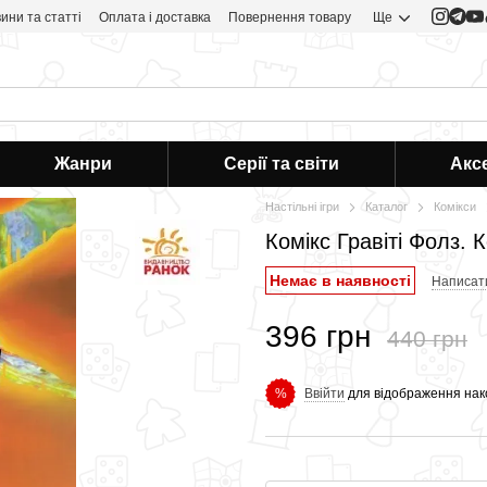
ини та статті
Оплата і доставка
Повернення товару
Ще
Жанри
Серії та світи
Акс
Настільні ігри
Каталог
Комікси
Комікс Гравіті Фолз. 
Немає в наявності
Написати
396 грн
440 грн
Ввійти
для відображення нак
%