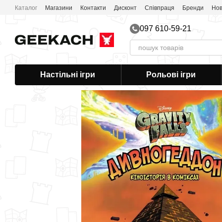
Перейти до основного контенту
Каталог
Магазини
Контакти
Дисконт
Співпраця
Бренди
Нов
097 610-59-21
Настільні ігри
Рольові ігри