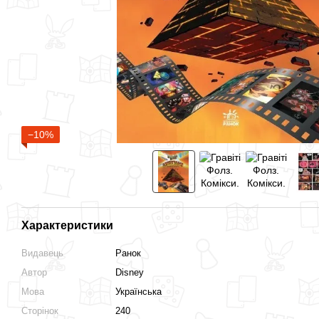
−10%
Характеристики
Видавець
Ранок
Автор
Disney
Мова
Українська
Сторінок
240