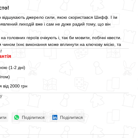
сто!
о відшукають джерело сили, якою скористався Шифф. І їм
явлений лиходій вже і сам не дуже радий тому, що він
на головних героїв очікують і, так би мовити, побічні квести.
м чином їхнє виконання може вплинути на ключову місію, та
!
антія
ою (1-2 дні)
ітом)
 від 2000 грн
у
ити
Поділитися
Поділитися