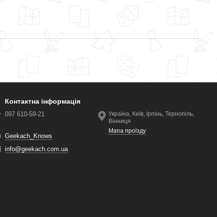
Контактна інформація
097 610-59-21
Україна, Київ, Ірпінь, Тернопіль,
Вінниця
Мапа проїзду
Geekach_Knows
info@geekach.com.ua