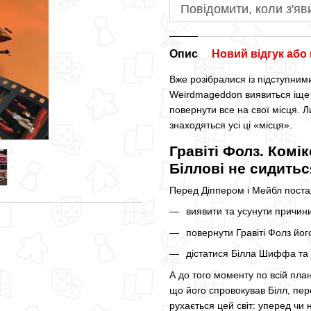
Повідомити, коли з'яв
Опис
Новий відгук або
Вже розібралися із підступни
Weirdmageddon виявиться іще ц
повернути все на свої місця. Л
знаходяться усі ці «місця».
Гравіті Фолз. Комі
Біллові не сидитьс
Перед Діппером і Мейбл поста
виявити та усунути причини
повернути Гравіті Фолз йог
дістатися Білла Шиффа та 
А до того моменту по всій пла
що його спровокував Білл, пер
рухається цей світ: уперед чи 