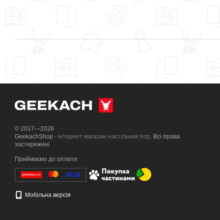
© 2017—2026
GeekachShop -
інтернет магазин настільних ігор
. Всі права
застережені
Приймаємо до оплати
Мобільна версія