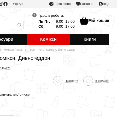
Порівняння
Укр
Рус
Бажання
Вхід
Графік роботи:
Мій кошик
Пн-Пт:
9:00–18:00
Сб:
9:00–17:00
есуари
Комікси
Книги
Комікси Ранок
Гравіті Фолз. Комікси. Дивногеддон
Комікси. Дивногеддон
 відгук
Порівняти
В бажання
опичувальної знижки