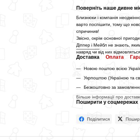
Поверніть наше дивне мі
Близнюки і компанія неодмінн
варто поспішити, тому що ново
спричинив!
Звісно, окрім основної пригоди 
Діппер і Мейбл не знають, яки
навряд чи від них відмовляться
Доставка
Оплата
Гар
Новою поштою всією Україн
Укрпоштою (Україною та св
Безкоштовно за замовлення
Більше інформації про доставк
Поширити у соцмережах
Поділитися
Пошир