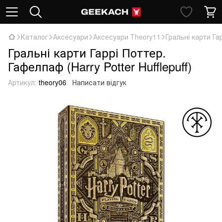
Каталог
Аксесуари
Аксесуари Theory11
Гральні карти Гар
Гральні карти Гаррі Поттер.
Гафелпаф (Harry Potter Hufflepuff)
Артикул:
theory06
Написати відгук