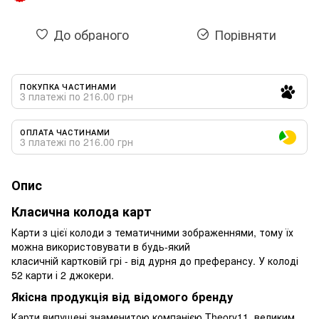
До обраного
Порівняти
ПОКУПКА ЧАСТИНАМИ
3 платежі по 216.00 грн
ОПЛАТА ЧАСТИНАМИ
3 платежі по 216.00 грн
Опис
Класична колода карт
Карти з цієї колоди з тематичними зображеннями, тому їх
можна використовувати в будь-який
класичній картковій грі - від дурня до преферансу. У колоді
52 карти і 2 джокери.
Якісна продукція від відомого бренду
Карти випущені знаменитою компанією Theory11, великим