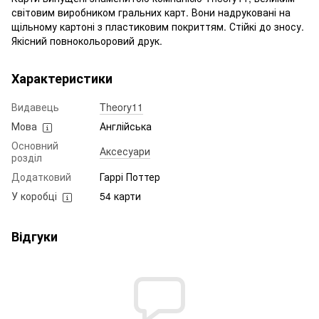
світовим виробником гральних карт. Вони надруковані на
щільному картоні з пластиковим покриттям. Стійкі до зносу.
Якісний повнокольоровий друк.
Характеристики
Видавець
Theory11
Мова
Англійська
Основний
Аксесуари
розділ
Додатковий
Гаррі Поттер
У коробці
54 карти
Відгуки