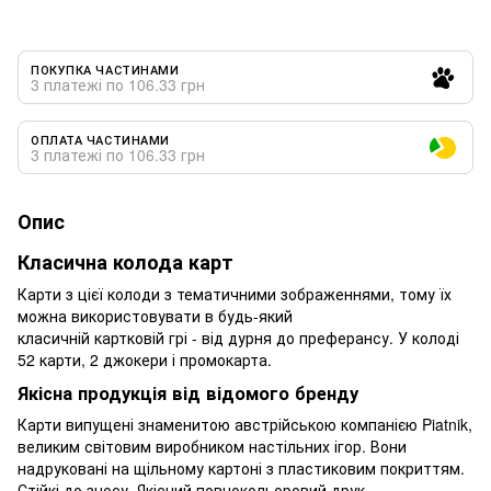
ПОКУПКА ЧАСТИНАМИ
3 платежі по 106.33 грн
ОПЛАТА ЧАСТИНАМИ
3 платежі по 106.33 грн
Опис
Класична колода карт
Карти з цієї колоди з тематичними зображеннями, тому їх
можна використовувати в будь-який
класичній картковій грі - від дурня до преферансу. У колоді
52 карти, 2 джокери і промокарта.
Якісна продукція від відомого бренду
Карти випущені знаменитою австрійською компанією Piatnik,
великим світовим виробником настільних ігор. Вони
надруковані на щільному картоні з пластиковим покриттям.
Стійкі до зносу. Якісний повнокольоровий друк.