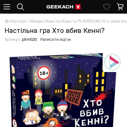
Каталог
Жанри
Квести
Квести PLAYROOM
Хто вбив Ке
Настільна гра Хто вбив Кенні?
Артикул:
plrm020
Написати відгук