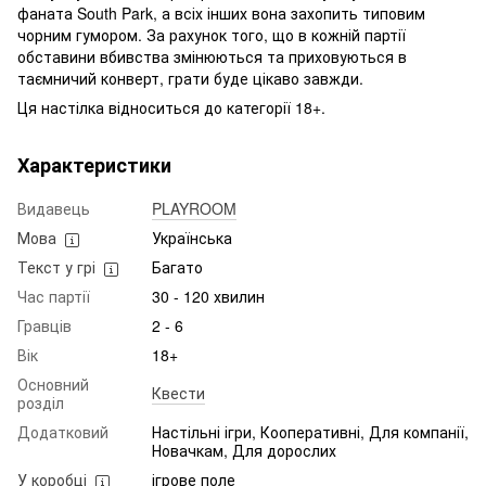
фаната South Park, а всіх інших вона захопить типовим
чорним гумором. За рахунок того, що в кожній партії
обставини вбивства змінюються та приховуються в
таємничий конверт, грати буде цікаво завжди.
Ця настілка відноситься до категорії 18+.
Характеристики
Видавець
PLAYROOM
Мова
Українська
Текст у грі
Багато
Час партії
30 - 120 хвилин
Гравців
2 - 6
Вік
18+
Основний
Квести
розділ
Додатковий
Настільні ігри, Кооперативні, Для компанії,
Новачкам, Для дорослих
У коробці
ігрове поле