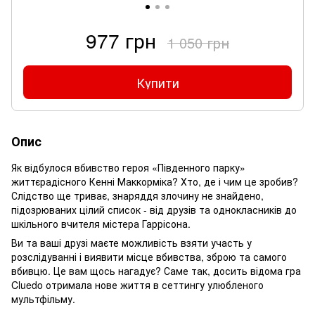
977 грн
1 050 грн
Купити
Опис
Як відбулося вбивство героя «Південного парку»
життєрадісного Кенні Маккорміка? Хто, де і чим це зробив?
Слідство ще триває, знаряддя злочину не знайдено,
підозрюваних цілий список - від друзів та однокласників до
шкільного вчителя містера Гаррісона.
Ви та ваші друзі маєте можливість взяти участь у
розслідуванні і виявити місце вбивства, зброю та самого
вбивцю. Це вам щось нагадує? Саме так, досить відома гра
Cluedo отримала нове життя в сеттингу улюбленого
мультфільму.