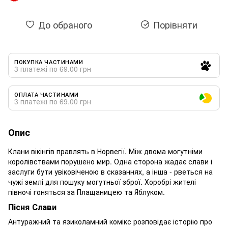
До обраного
Порівняти
ПОКУПКА ЧАСТИНАМИ
3 платежі по 69.00 грн
ОПЛАТА ЧАСТИНАМИ
3 платежі по 69.00 грн
Опис
Клани вікінгів правлять в Норвегії. Між двома могутніми
королівствами порушено мир. Одна сторона жадає слави і
заслуги бути увіковіченою в сказаннях, а інша - рветься на
чужі землі для пошуку могутньої зброї. Хоробрі жителі
півночі гоняться за Плащаницею та Яблуком.
Пісня Слави
Антуражний та язиколамний комікс розповідає історію про