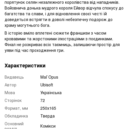
порятунок селян незалежного королівства від нападників.
Войовнича донька мудрого короля Ейвор відчула спокусу до
багатства та слави, і для відновлення своєї честі їй
доведеться встрягти в доволі небезпечну подорож до
храму могутнього бога.
В історію вміло вплетені сюжети франшизи з часом
кровавими та жорстокими ілюстраціями з поєдинками.
Фінал не розкриває всіх таємниць, залишаючи простір для
уяви під час проходження гри.
Характеристики
Видавець
Mal`Opus
Автор
Ubisoft
Мова
Українська
Сторінок
72
Формат, мм
250х165
Обкладинка
Тверда
Основний
Комікси
розділ