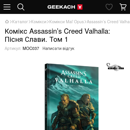
Каталог
Комікси
Комікси Mal`Opus
Assassin’s Creed Valha
Комікс Assassin’s Creed Valhalla:
Пісня Слави. Том 1
Артикул:
MOC037
Написати відгук