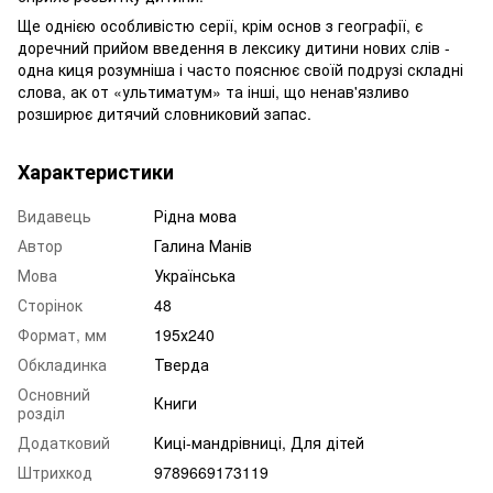
Ще однією особливістю серії, крім основ з географії, є
доречний прийом введення в лексику дитини нових слів -
одна киця розумніша і часто пояснює своїй подрузі складні
слова, ак от «ультиматум» та інші, що ненав'язливо
розширює дитячий словниковий запас.
Характеристики
Видавець
Рідна мова
Автор
Галина Манів
Мова
Українська
Сторінок
48
Формат, мм
195х240
Обкладинка
Тверда
Основний
Книги
розділ
Додатковий
Киці-мандрівниці, Для дітей
Штрихкод
9789669173119