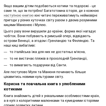
Якщо вашим дітям подобаються котики та подорожі - це
саме те, що їм потрібно! Багатотомна історія, де з кожною
наступною книгою
юні читачі переживатимуть неймовірні
пригоди у різних куточках світу разом з двома розумними
кицями Манюнею і Мулею.
Цього разу вони вирушили до країни, форма якої нагадує
чобіток. Вони побувають в римській опері, відвідають
острови Венеції, а згодом і Гренландію та Фінляндію. Та
наші киці вибагливі:
то італійська їжа для них не достатньо м'ясна,
то не вистачає пляжів в прохолодній Гренландії,
то вимагають подарунки від Санти.
Але поступово Муля та Манюня починають більше
цікавитись новими культурами світу.
Корисна та повчальна книга з улюбленими
котиками
Книга знайомить дітей з унікальними особливостями країн,
а в купі з колоритними малюнками та кумедними історіями
сприяє розвитку дитини.