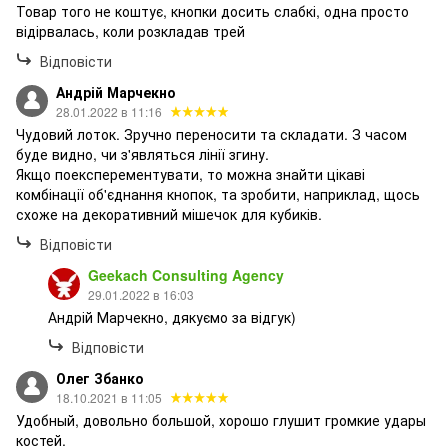
Товар того не коштує, кнопки досить слабкі, одна просто
відірвалась, коли розкладав трей
Відповісти
Андрій Марчекно
28.01.2022 в 11:16
Чудовий лоток. Зручно переносити та складати. З часом
буде видно, чи з'являться лінії згину.
Якщо поексперементувати, то можна знайти цікаві
комбінації об'єднання кнопок, та зробити, наприклад, щось
схоже на декоративний мішечок для кубиків.
Відповісти
Geekach Consulting Agency
29.01.2022 в 16:03
Андрій Марчекно, дякуємо за відгук)
Відповісти
Олег Збанко
18.10.2021 в 11:05
Удобный, довольно большой, хорошо глушит громкие удары
костей.