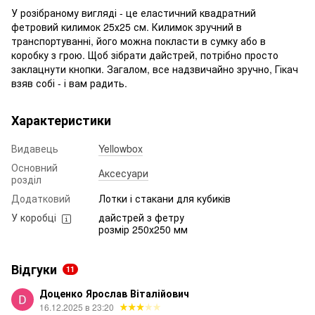
У розібраному вигляді - це еластичний квадратний
фетровий килимок 25х25 см. Килимок зручний в
транспортуванні, його можна покласти в сумку або в
коробку з грою. Щоб зібрати дайстрей, потрібно просто
заклацнути кнопки. Загалом, все надзвичайно зручно, Гікач
взяв собі - і вам радить.
Характеристики
Видавець
Yellowbox
Основний
Аксесуари
розділ
Додатковий
Лотки і стакани для кубиків
У коробці
дайстрей з фетру
розмір 250х250 мм
Відгуки
11
Доценко Ярослав Віталійович
16.12.2025 в 23:20