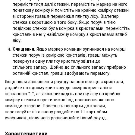
переміститися далі стежки, перемістіть маркер на його
початкову комірку й помістіть на крайню комірку стежки
зі сторони гравця-переможця плитку лісу. Відтепер
стежка є коротшою з того боку. Якщо поруч з тією
поділкою стежки була комірка з кристалами, перемістіть
кристали з неї у найближчу комірку з кристалами вглиб
лісу.
Очищення
. Якщо маркер команди зупинився на комірці
стежки поруч із коміркою кристалів, гравці можуть
повернути одну плитку кристалу звідти до
спільного запасу. Щойно до спільного запасу прибрано
останній кристал, гравці здобувають перемогу.
Якщо після завершення раунду на полі все ще є кристали,
додайте по одному кристалу до комірок кристалів із
позначною "+", а також викладіть плитку лісу на крайню
комірку стежки з протилежної від положення жетона
команди сторони. Поверніть всі карти до колоди,
перетасуйте її та знову роздайте по 11 карт обом
учасникам, після чого розпочинайте новий раунд.
Характеристики