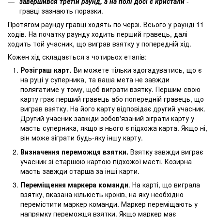
завершився третій раунд, а на полі досі є кристали
-
гравці зазнають поразки.
Протягом раунду гравці ходять по черзі. Всього у раунді 11
ходів. На початку раунду ходить перший гравець, далі
ходить той учасник, що виграв взятку у попередній хід.
Кожен хід складається з чотирьох етапів:
Розіграш карт.
Ви можете тільки здогадуватись, що є
на руці у суперника, та ваша мета не завжди
полягатиме у тому, щоб виграти взятку. Першим свою
карту грає перший гравець або попередній гравець, що
виграв взятку. На його карту відповідає другий учасник.
Другий учасник завжди зобов'язаний зіграти карту у
масть суперника, якщо в нього є підхожа карта. Якщо ні,
він може зіграти будь-яку іншу карту.
Визначення переможця взятки.
Взятку завжди виграє
учасник зі старшою картою підхожої масті. Козирна
масть завжди старша за інші карти.
Переміщення маркера команди
. На карті, що виграла
взятку, вказана кількість кроків, на яку необхідно
перемістити маркер команди. Маркер переміщають у
напрямку переможця взятки. Якщо маркер має