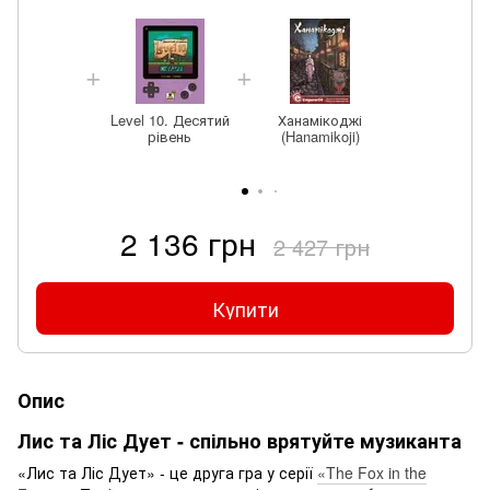
Level 10. Десятий
Ханамікоджі
рівень
(Hanamikoji)
2 136 грн
2 427 грн
Купити
Опис
Лис та Ліс Дует - спільно врятуйте музиканта
«Лис та Ліс Дует» - це друга гра у серії
«The Fox in the