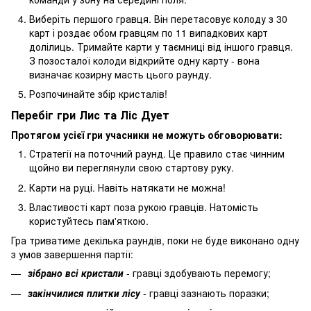
Виберіть першого гравця. Він перетасовує колоду з 30
карт і роздає обом гравцям по 11 випадкових карт
долілиць. Тримайте карти у таємниці від іншого гравця.
З позосталої колоди відкрийте одну карту - вона
визначає козирну масть цього раунду.
Розпочинайте збір кристалів!
Перебіг гри Лис та Ліс Дует
Протягом усієї гри учасники не можуть обговорювати:
Стратегії на поточний раунд. Це правило стає чинним
щойно ви переглянули свою стартову руку.
Карти на руці. Навіть натякати не можна!
Властивості карт поза рукою гравців. Натомість
користуйтесь пам'яткою.
Гра триватиме декілька раундів, поки не буде виконано одну
з умов завершення партії:
зібрано всі кристали
- гравці здобувають перемогу;
закінчилися плитки лісу
- гравці зазнають поразки;