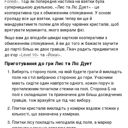
Forest»
. Тоді як попередня настілка на взятки була
суперницькою дуелькою, «Лис та Ліс Дует» - це
кооперативна гра з обмеженням спілкування. У основі
ігроладу все ще взятки, однак тепер ви ще й
мандруватимете полем для збору чарівних кристалів, щоб
врятувати музиканта, якого викрали феї.
Якщо вам до вподоби швидкі карткові кооперативи з
обмеженням спілкування, й ви до того ж бажаєте заучити
до партії більш як двоє гравців, ГІкач радить придивитися
до ігор
«Level 10»
та
«Йокаї»
.
Приготування до гри Лис та Ліс Дует
Виберіть сторону поля, на якій будете грати й викладіть
поле на стіл вибраною стороною до гори. Учасники
мають сидіти один навпроти одного, кожен поруч із
протилежним початком стежки на полі. Сторона Б на
полі є складнішою та призначена для більш досвідчених
гравців, тож врахуйте це під час вибору.
Плитки кристалів викладіть у комірки вздовж стежки у
кількості, що зазначена у комірках.
Плитки лісу покладіть неподалік від поля, а маркер
команди у зону на середині поля.