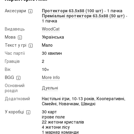
Аксесуари
Протектори 63.5x88 (100 шт)
- 1 пачка
Преміальні протектори 63.5x88 (50 шт)
-
1 пачка
Видавець
WoodCat
Мова
Українська
Текст у грі
Мало
Час партії
30 хвилин
Гравців
2
Вік
10+
BGG
More info
Основний
Дуельні
розділ
Додатковий
Настільні ігри, 10-13 років, Кооперативні,
Сімейні, Новачкам, Швидкі
У коробці
30 карт
ігрове поле
22 жетони кристалів
4 жетони лісу
1 маркер команди