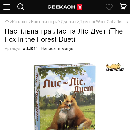
Каталог
Настільні ігри
Дуельні
Дуельні WoodCat
Лис та 
Настільна гра Лис та Ліс Дует (The
Fox in the Forest Duet)
Артикул:
wdct011
Написати відгук