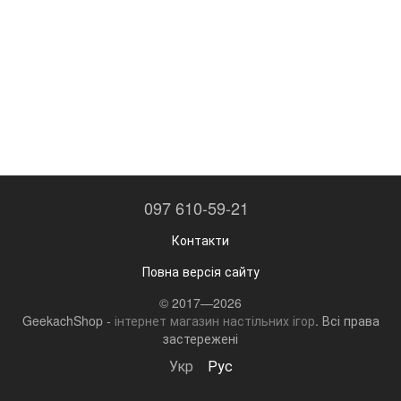
097 610-59-21
Контакти
Повна версія сайту
© 2017—2026
GeekachShop -
інтернет магазин настільних ігор
. Всі права
застережені
Укр
Рус