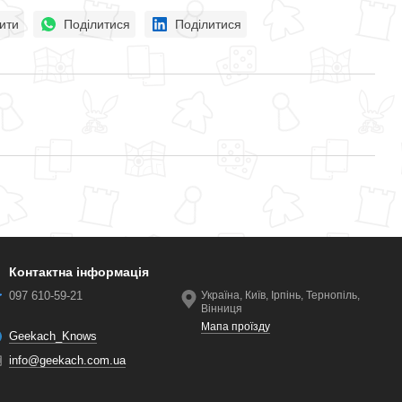
ити
Поділитися
Поділитися
Контактна інформація
097 610-59-21
Україна, Київ, Ірпінь, Тернопіль,
Вінниця
Мапа проїзду
Geekach_Knows
info@geekach.com.ua