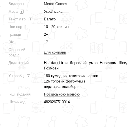
Видавець
Memo Games
Мова
Українська
Текст у грі
Багато
Час партії
10 - 20 хвилин
Гравців
2+
Вік
17+
Основний
Для компанії
розділ
Додатковий
Настільні ігри, Дорослий гумор, Новачкам, Швид
Розмовні
У коробці
180 кумедних текстових карток
126 топових фото-мемів
підставка-мольберт
Інші видання
Російською мовою
Штрихкод
4820267510014