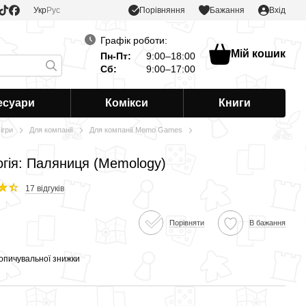
Порівняння
Укр
Рус
Бажання
Вхід
Графік роботи:
Мій кошик
Пн-Пт:
9:00–18:00
Сб:
9:00–17:00
есуари
Комікси
Книги
ігри
Для компанії
Для компанії Memo Games
гія: Паляниця (Memology)
17 відгуків
Порівняти
В бажання
опичувальної знижки