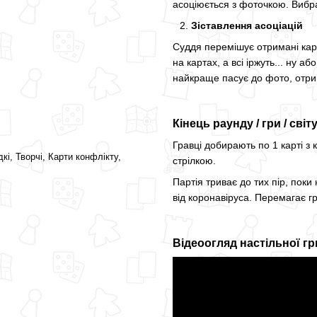
асоціюється з фоточкою. Вибра
Зіставлення асоціацій
Суддя перемішує отримані карти
на картах, а всі іржуть... ну а
найкраще пасує до фото, отри
Кінець раунду / гри / світ
Гравці добирають по 1 карті з
кі, Творчі, Карти конфлікту,
стрілкою.
Партія триває до тих пір, поки
від коронавіруса. Перемагає г
Відеоогляд настільної г