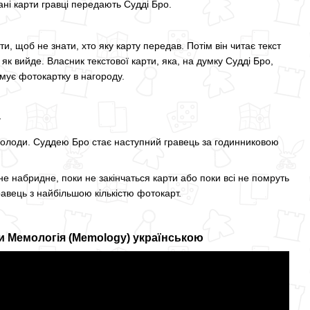
ні карти гравці передають Судді Бро.
, щоб не знати, хто яку карту передав. Потім він читає текст
бо як вийде. Власник текстової карти, яка, на думку Судді Бро,
мує фотокартку в нагороду.
у
 колоди. Суддею Бро стає наступний гравець за годинниковою
 не набридне, поки не закінчаться карти або поки всі не помруть
равець з найбільшою кількістю фотокарт.
ри Мемологія (Memology) українською