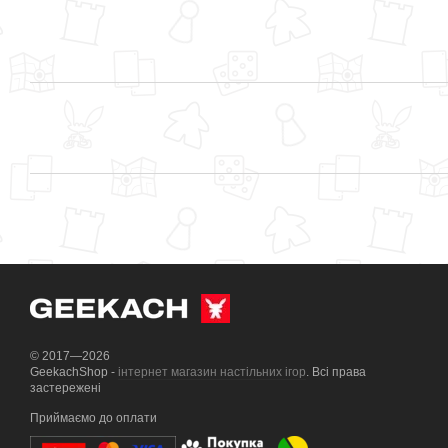
© 2017—2026
GeekachShop -
інтернет магазин настільних ігор
. Всі права
застережені
Приймаємо до оплати