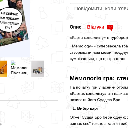
Повідомити, коли з'яв
Опис
Відгуки
17
«Карти конфликту»
в турборежи
«Memology» - супервесела гра д
створювати нові меми, поєдную
сумнівається, що ця гра стане 
Мемологія гра: ст
На початку гри учасники отрим
«Картах конфлікту» він назива
називати його Суддею Бро.
Вибір карт
Отже, Суддя Бро бере одну фот
вивчає свої текстові карти і в
ки