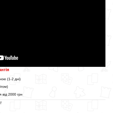
антія
ою (1-2 дні)
ітом)
 від 2000 грн
у