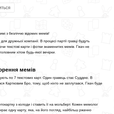
иться
мі з безліччю відомих мемів!
ля дружньої компанії. В процесі партії гравці будуть
чи текстові карти і фотки знаменитих мемів. Гікач не
головним хітом будь-якої вечірки.
ворення мемів
ують по 7 текстових карт. Один гравець стає Суддею. В
вся Картковим Бро, тому, щоб ніхто не заплутався, Гікач буде
окартку з колоди і ставить її на мольберт. Кожен мемолог
ибирає одну карту, яка, на його погляд, найбільш ржачно