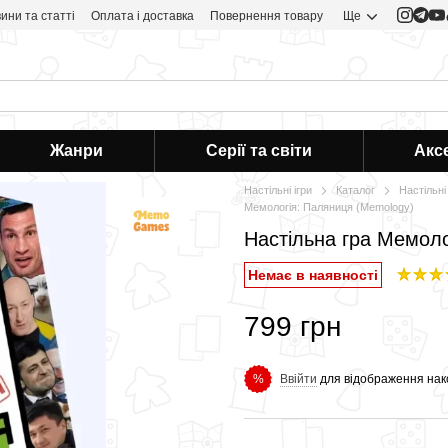
ини та статті
Оплата і доставка
Повернення товару
Ще
Жанри
Серії та світи
Акс
Настільні ігри
Каталог
Настільні 
Мемологія: Паляниця (Memology)
Настільна гра Мемоло
Немає в наявності
799 грн
Ввійти
для відображення нак
%