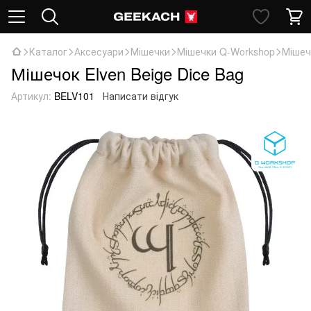
Каталог
Аксесуари
Мішечки
Мішечки Q-Workshop
Мішеч
Мішечок Elven Beige Dice Bag
Артикул:
BELV101
Написати відгук