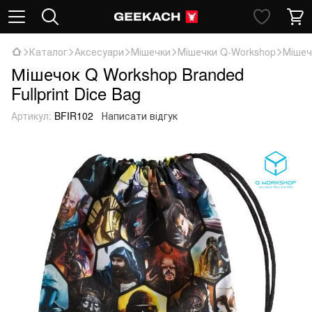
Каталог
Аксесуари
Мішечки
Мішечки Q-Workshop
Мішечо
Мішечок Q Workshop Branded
Fullprint Dice Bag
Артикул:
BFIR102
Написати відгук