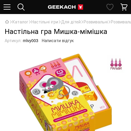
Каталог
Настільні ігри
Для дітей
Розвивальні
Розвивал
Настільна гра Мишка-мімішка
Артикул:
mlvy003
Написати відгук