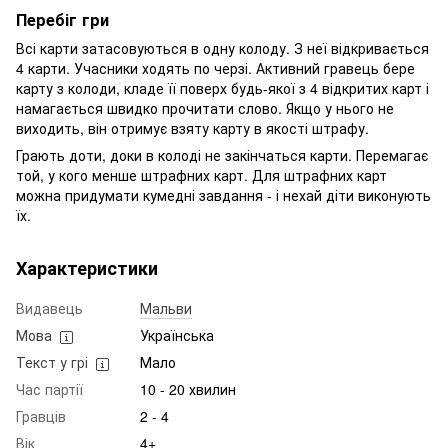
Перебіг гри
Всі карти затасовуються в одну колоду. З неї відкривається
4 карти. Учасники ходять по черзі. Активний гравець бере
карту з колоди, кладе її поверх будь-якої з 4 відкритих карт і
намагається швидко прочитати слово. Якщо у нього не
виходить, він отримує взяту карту в якості штрафу.
Грають доти, доки в колоді не закінчаться карти. Перемагає
той, у кого менше штрафних карт. Для штрафних карт
можна придумати кумедні завдання - і нехай діти виконують
їх.
Характеристики
Видавець
Мальви
Мова
Українська
Текст у грі
Мало
Час партії
10 - 20 хвилин
Гравців
2 - 4
Вік
4+