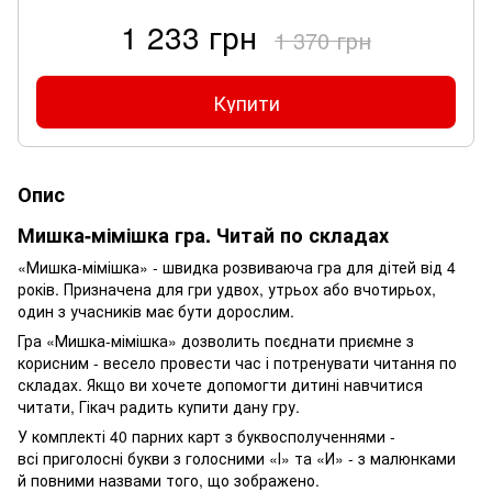
1 233 грн
1 370 грн
Купити
Опис
Мишка-мімішка гра. Читай по складах
«Мишка-мімішка» - швидка розвиваюча гра для дітей від 4
років. Призначена для гри удвох, утрьох або вчотирьох,
один з учасників має бути дорослим.
Гра «Мишка-мімішка» дозволить поєднати приємне з
корисним - весело провести час і потренувати читання по
складах. Якщо ви хочете допомогти дитині навчитися
читати, Гікач радить купити дану гру.
У комплекті 40 парних карт з буквосполученнями -
всі приголосні букви з голосними «І» та «И» - з малюнками
й повними назвами того, що зображено.