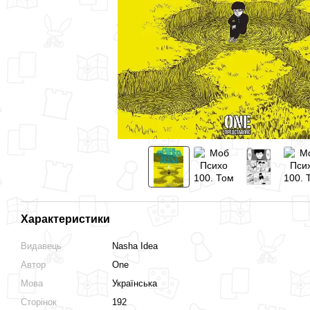
Характеристики
Видавець
Nasha Idea
Автор
One
Мова
Українська
Сторінок
192