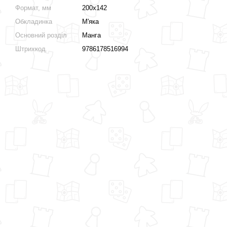
Формат, мм
200х142
Обкладинка
М'яка
Основний розділ
Манга
Штрихкод
9786178516994