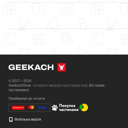
© 2017—2026
GeekachShop -
інтернет магазин настільних ігор
. Всі права
застережені
Приймаємо до оплати
Мобільна версія