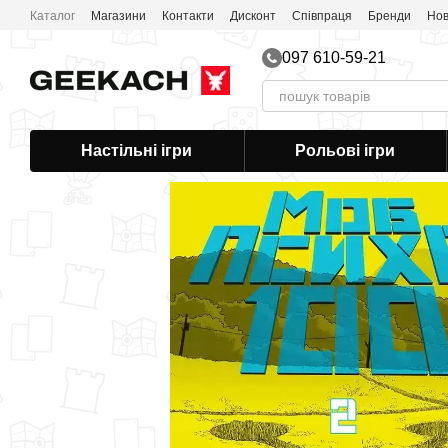
Перейти до основного контенту
Каталог
Магазини
Контакти
Дисконт
Співпраця
Бренди
Нов
Публічна оферта
097 610-59-21
Настільні ігри
Рольові ігри