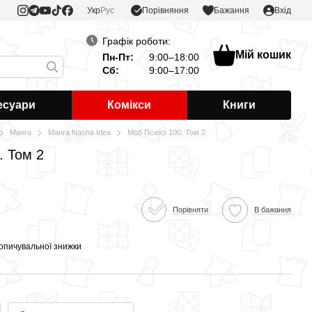
Порівняння
Укр
Рус
Бажання
Вхід
Графік роботи:
Мій кошик
Пн-Пт:
9:00–18:00
Сб:
9:00–17:00
есуари
Комікси
Книги
Манга
Манга Nasha Idea
Моб Психо 100. Том 2
. Том 2
Порівняти
В бажання
опичувальної знижки