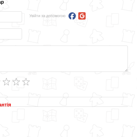
ар
Увійти за допомогою
антія