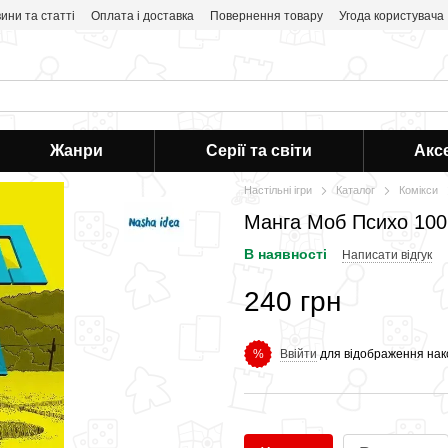
ини та статті
Оплата і доставка
Повернення товару
Угода користувача
Жанри
Серії та світи
Акс
Настільні ігри
Каталог
Комікси
Манга Моб Психо 100
В наявності
Написати відгук
240 грн
Ввійти
для відображення нак
%