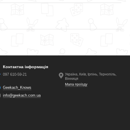
Контактна інформація
097 610-59-21
Україна, Київ, Ірпінь, Тернопіль,
Вінниця
Мапа проїзду
Geekach_Knows
info@geekach.com.ua