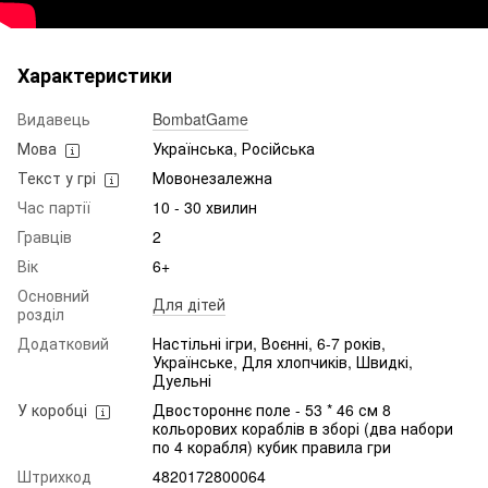
Характеристики
Видавець
BombatGame
Мова
Українська, Російська
Текст у грі
Мовонезалежна
Час партії
10 - 30 хвилин
Гравців
2
Вік
6+
Основний
Для дітей
розділ
Додатковий
Настільні ігри, Воєнні, 6-7 років,
Українське, Для хлопчиків, Швидкі,
Дуельні
У коробці
Двостороннє поле - 53 * 46 см 8
кольорових кораблів в зборі (два набори
по 4 корабля) кубик правила гри
Штрихкод
4820172800064