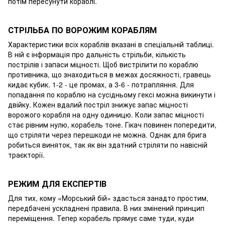
потім пересунути кораблі.
СТРІЛЬБА ПО ВОРОЖИМ КОРАБЛЯМ
Характеристики всіх кораблів вказані в спеціальній таблиці.
В ній є інформація про дальність стрільби, кількість
пострілів і запаси міцності. Щоб вистрілити по кораблю
противника, що знаходиться в межах досяжності, гравець
кидає кубик. 1-2 - це промах, а 3-6 - потрапляння. Для
попадання по кораблю на сусідньому гексі можна викинути і
двійку. Кожен вдалий постріл знижує запас міцності
ворожого корабля на одну одиницю. Коли запас міцності
стає рівним нулю, корабель тоне. Гікач повинен попередити,
що стріляти через перешкоди не можна. Однак для брига
робиться виняток, так як він здатний стріляти по навісній
траєкторії.
РЕЖИМ ДЛЯ ЕКСПЕРТІВ
Для тих, кому «Морський бій» здасться занадто простим,
передбачені ускладнені правила. В них змінений принцип
переміщення. Тепер корабель прямує саме туди, куди