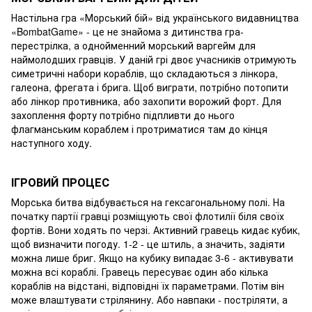
Настільна гра «Морський бій» від українського видавництва
«BombatGame» - це не знайома з дитинства гра-
перестрілка, а однойменний морський варгейм для
наймолодших гравців. У даній грі двоє учасників отримують
симетричні набори кораблів, що складаються з лінкора,
галеона, фрегата і брига. Щоб виграти, потрібно потопити
або лінкор противника, або захопити ворожий форт. Для
захоплення форту потрібно підпливти до нього
флагманським кораблем і протриматися там до кінця
наступного ходу.
ІГРОВИЙ ПРОЦЕС
Морська битва відбувається на гексагональному полі. На
початку партії гравці розміщують свої флотилії біля своїх
фортів. Вони ходять по черзі. Активний гравець кидає кубик,
щоб визначити погоду. 1-2 - це штиль, а значить, задіяти
можна лише бриг. Якщо на кубику випадає 3-6 - активувати
можна всі кораблі. Гравець пересуває один або кілька
кораблів на відстані, відповідні їх параметрами. Потім він
може влаштувати стрілянину. Або навпаки - постріляти, а