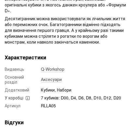
оригінальні кубики з якогось данжен кроулера або «Формули
D».
Десятигранник можна використовувати як лічильник життя
або переможних очок. Багатогранники відмінно підходять
для визначення першого гравця. А у крайньому разі такими
кубиками можна стріляти з рогатки по ворогам або
монстрам, коли навколо закінчаться каменюки.
Характеристики
Видавець
Q-Workshop
Основний
Аксесуари
розділ
Додатковий
Кубики, Набори
У коробці
7 кубиків: D00, D4, D6, D8, D10, D12, D20
Артикул
RLLA05
Відгуки