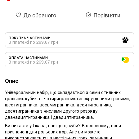
До обраного
Порівняти
ПОКУПКА ЧАСТИНАМИ
3 платежі по 269.67 грн
ОПЛАТА ЧАСТИНАМИ
3 платежі по 269.67 грн
Опис
Універсальний набір, що складається з семи стильних
гральних кубиків - чотиригранника зі скругленими гранями,
шестигранника, восьмигранника, десятигранника,
десятигранника з числами другого розряду,
дванадцятигранника і двадцятигранника.
Ви питаєте у Гікача, навіщо ці куби? В основному, вони
призначені для рольових ігор. Але ви можете
використовувати їх і в настільних іграх, замінивши