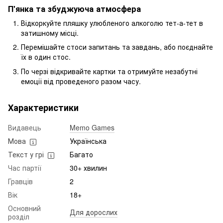
П'янка та збуджуюча атмосфера
Відкоркуйте пляшку улюбленого алкоголю тет-а-тет в
затишному місці.
Перемішайте стоси запитань та завдань, або поєднайте
їх в один стос.
По черзі відкривайте картки та отримуйте незабутні
емоції від проведеного разом часу.
Характеристики
Видавець
Memo Games
Мова
Українська
Текст у грі
Багато
Час партії
30+ хвилин
Гравців
2
Вік
18+
Основний
Для дорослих
розділ