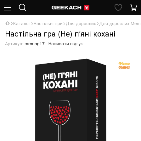
Каталог
Настільні ігри
Для дорослих
Для дорослих Mem
Настільна гра (Не) пʼяні кохані
Артикул:
memog17
Написати відгук