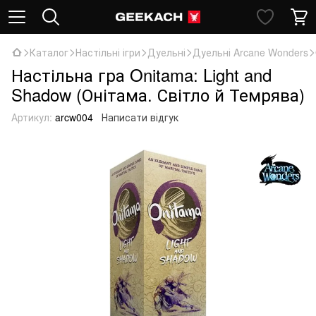
Каталог
Настільні ігри
Дуельні
Дуельні Arcane Wonders
Настільна гра Onitama: Light and
Shadow (Онітама. Світло й Темрява)
Артикул:
arcw004
Написати відгук