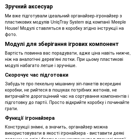
Зручний аксесуар
Ми вже підготували ідеальний органайзер-ігронайзер з
пластикових модулів UniqTray System від компанії Meeple
House! Модулі ставляться в коробку згідно інструкції на
фото.
Модулі для зберігання ігрових компонент
Вартість повинна вас порадувати, адже ціна навіть нижче,
ніж на аналогічні дерев'яні лотки. При цьому пластикові
модулі набагато легше і зручніше.
Скорочує час підготовки
Забудьте про пекельну мішанину зіп-пакетів всередині
коробки, не рийтеся в пошуках потрібних жетонів, не
витрачайте дорогоцінний час на сортування компонентів і
підготовку до партії. Просто відкрийте коробку і починайте
грати.
Функції ігронайзера
Конструкції знімні, а значить, органайзер можна
використовувати в якості ігронайзера - виставити деякі
лоточки на стіл і брати з них компоненти в процесі партії.