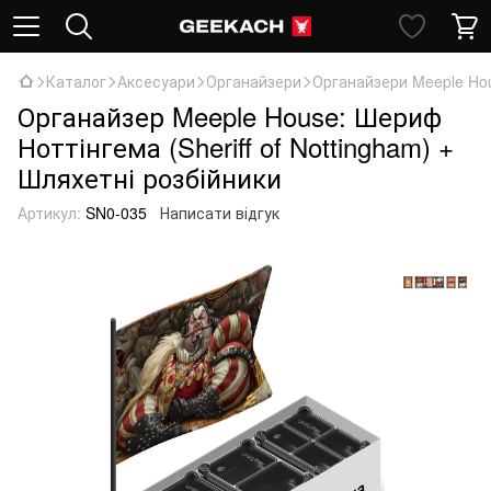
Каталог
Аксесуари
Органайзери
Органайзери Meeple Ho
Органайзер Meeple House: Шериф
Ноттінгема (Sheriff of Nottingham) +
Шляхетні розбійники
Артикул:
SN0-035
Написати відгук