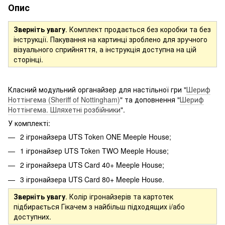
Опис
Зверніть увагу
. Комплект продається без коробки та без
інструкції. Пакування на картинці зроблено для зручного
візуального сприйняття, а інструкція доступна на цій
сторінці.
Класний модульний органайзер для настільної гри "
Шериф
Ноттінгема (Sheriff of Nottingham)
" та доповнення "
Шериф
Ноттінгема. Шляхетні розбійники
".
У комплекті:
2 ігронайзера UTS Token ONE Meeple House;
1 ігронайзер UTS Token TWO Meeple House;
2 ігронайзера UTS Card 40+ Meeple House;
3 ігронайзера UTS Card 80+ Meeple House.
Зверніть увагу
. Колір ігронайзерів та картотек
підбирається Гікачем з найбільш підходящих і/або
доступних.