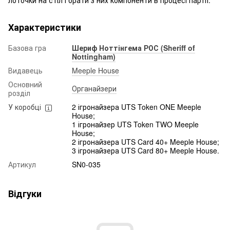
Характеристики
Базова гра
Шериф Ноттінгема РОС (Sheriff of
Nottingham)
Видавець
Meeple House
Основний
Органайзери
розділ
У коробці
2 ігронайзера UTS Token ONE Meeple
House;
1 ігронайзер UTS Token TWO Meeple
House;
2 ігронайзера UTS Card 40+ Meeple House;
3 ігронайзера UTS Card 80+ Meeple House.
Артикул
SN0-035
Відгуки