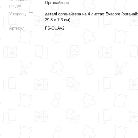
Органайзери
розділ
У коробці
деталі органайзера на 4 листах Evacore (органай
29.8 x 7.3 см)
Артикул
FS-QUAv2