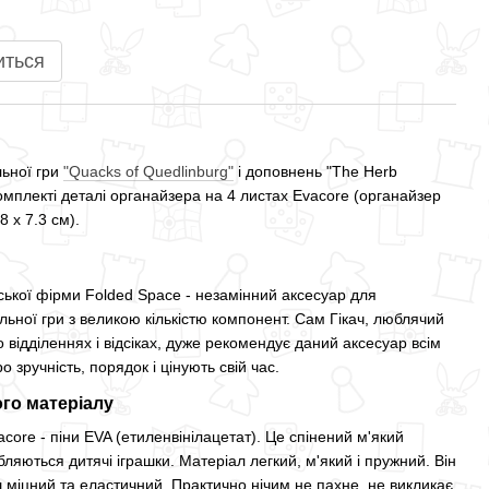
иться
льної гри
"Quacks of Quedlinburg"
і доповнень "The Herb
 комплекті деталі органайзера на 4 листах Evacore (органайзер
8 x 7.3 см).
ської фірми Folded Space - незамінний аксесуар для
ільної гри з великою кількістю компонент. Сам Гікач, люблячий
 відділеннях і відсіках, дуже рекомендує даний аксесуар всім
о зручність, порядок і цінують свій час.
ого матеріалу
core - піни EVA (етиленвінілацетат). Це спінений м'який
бляються дитячі іграшки. Матеріал легкий, м'який і пружний. Він
ш міцний та еластичний. Практично нічим не пахне, не викликає