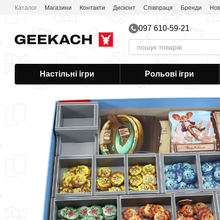
Перейти до основного контенту
Каталог
Магазини
Контакти
Дисконт
Співпраця
Бренди
Нов
097 610-59-21
Настільні ігри
Рольові ігри