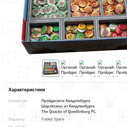
Характеристики
Базова гра
Пройдисвіти Кведлінбурга
Шарлатаны из Кведлинбурга
The Quacks of Quedlinburg PL
Видавець
Folded Space
Основний