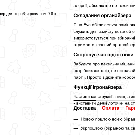
алергії, абсолютно не токсичн
зер для коробки розміром 9.8 x
Складання органайзера
Піна Eva обклеюється ламінов
служить для захисту деталей 
використовується при збиранні
отримаєте класний органайзер
Скорочує час підготовки
Забудьте про пекельну мішанин
потрібних жетонів, не витрачай
партії. Просто відкрийте короб
Функції ігронайзера
Частини конструкції знімні, а 
- виставити деякі лоточки на ст
Доставка
Оплата
Гар
Новою поштою всією Україн
Укрпоштою (Україною та св