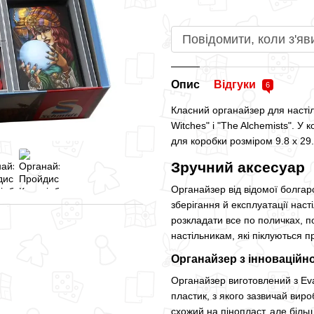
Повідомити, коли з'яв
Опис
Відгуки
6
Класний органайзер для насті
Witches" і "The Alchemists". У
для коробки розміром 9.8 x 29.
Зручний аксесуар
Органайзер від відомої болгар
зберігання й експлуатації наст
розкладати все по поличках, по
настільникам, які піклуються пр
Органайзер з інноваційн
Органайзер виготовлений з Eva
пластик, з якого зазвичай виро
схожий на пінопласт, але біль