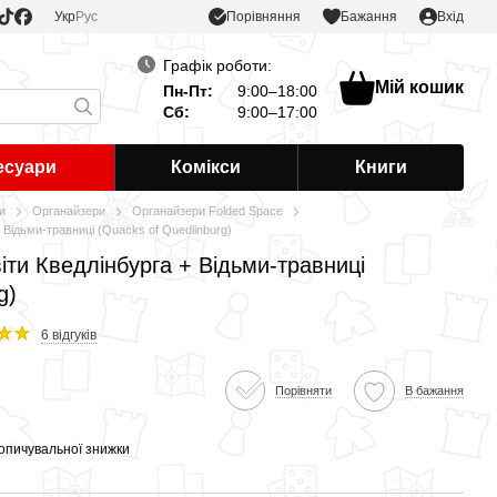
Порівняння
Укр
Рус
Бажання
Вхід
Графік роботи:
Мій кошик
Пн-Пт:
9:00–18:00
Сб:
9:00–17:00
есуари
Комікси
Книги
и
Органайзери
Органайзери Folded Space
Відьми-травниці (Quacks of Quedlinburg)
ти Кведлінбурга + Відьми-травниці
g)
6 відгуків
Порівняти
В бажання
опичувальної знижки