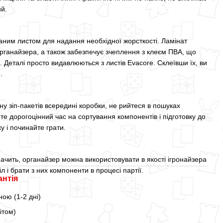
ий.
аним листом для надання необхідної жорсткості. Ламінат
органайзера, а також забезпечує зчеплення з клеєм ПВА, що
. Деталі просто видавлюються з листів Evacore. Склеївши їх, ви
.
у зіп-пакетів всередині коробки, не рийтеся в пошуках
те дорогоцінний час на сортування компонентів і підготовку до
ку і починайте грати.
значить, органайзер можна використовувати в якості ігронайзера
іл і брати з них компоненти в процесі партії.
антія
ою (1-2 дні)
ітом)