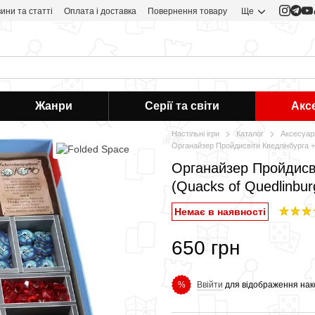
ини та статті
Оплата і доставка
Повернення товару
Ще
Жанри
Серії та світи
Акс
Настільні ігри
Каталог
Аксесуар
Органайзер Пройдисвіти Кведлінбурга + 
Органайзер Пройдисві
(Quacks of Quedlinbur
Немає в наявності
650 грн
Ввійти
для відображення нак
%