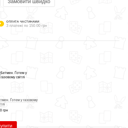
Замовити швидко
ОПЛАТА ЧАСТИНАМИ
3 платежі по 150.00 грн
Раз
тмен. Ґотем у газовому
Поба
ітлі
450 г
0 грн
83
Купити