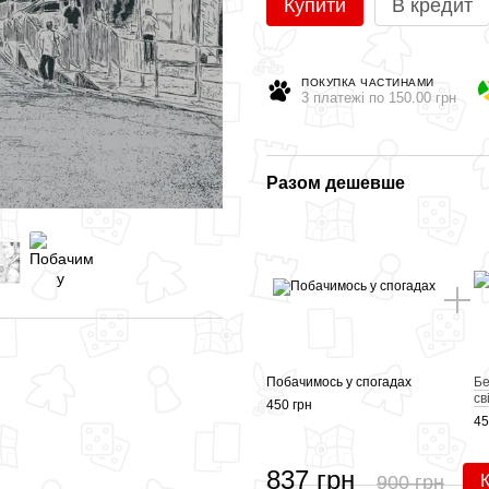
Купити
В кредит
ПОКУПКА ЧАСТИНАМИ
3 платежі по 150.00 грн
Разом дешевше
Побачимось у спогадах
Бе
св
450 грн
45
837 грн
900 грн