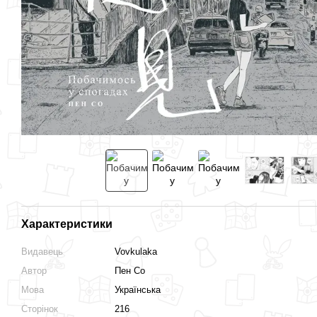
Разом дешевше
Характеристики
Побачимось у спогадах
Бетмен. Ґотем у газовому
Видавець
Vovkulaka
світлі
450 грн
Автор
Пен Со
450 грн
Мова
Українська
837 грн
Сторінок
216
900 грн
Купити