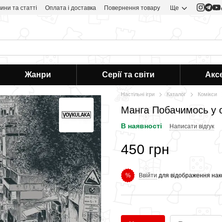
ини та статті
Оплата і доставка
Повернення товару
Ще
Жанри
Серії та світи
Акс
Настільні ігри
Каталог
Комікси
Манга Побачимось у 
В наявності
Написати відгук
450 грн
Ввійти
для відображення нак
%