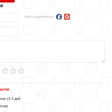
ар
Увійти за допомогою
антія
ою (1-2 дні)
ітом)