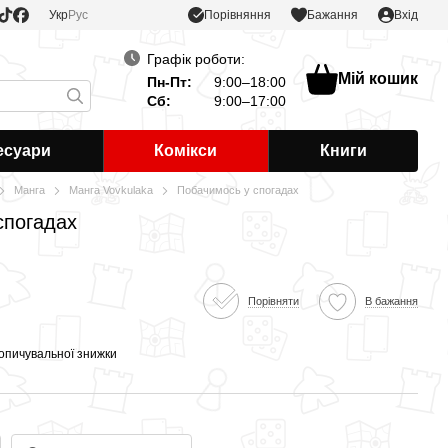
Порівняння
Укр
Рус
Бажання
Вхід
Графік роботи:
Мій кошик
Пн-Пт:
9:00–18:00
Сб:
9:00–17:00
есуари
Комікси
Книги
Манга
Манга Vovkulaka
Побачимось у спогадах
спогадах
Порівняти
В бажання
опичувальної знижки