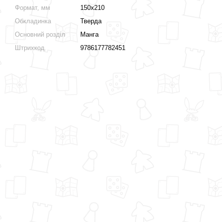
Формат, мм
150х210
Обкладинка
Тверда
Основний розділ
Манга
Штрихкод
9786177782451