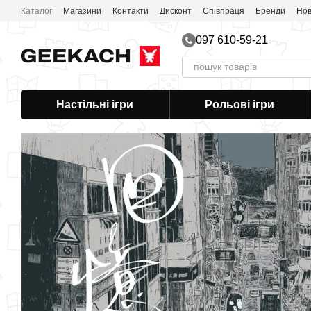
Перейти до основного контенту
Каталог
Магазини
Контакти
Дисконт
Співпраця
Бренди
Нов
097 610-59-21
Настільні ігри
Рольові ігри