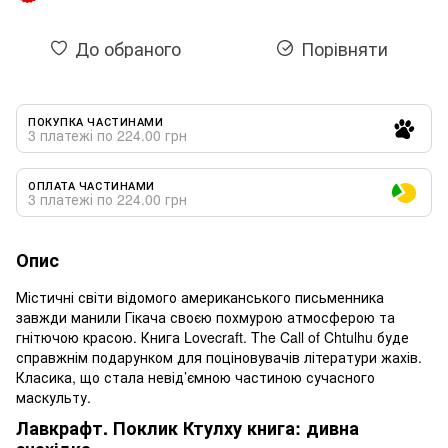
До обраного
Порівняти
ПОКУПКА ЧАСТИНАМИ
3 платежі по 224.00 грн
ОПЛАТА ЧАСТИНАМИ
3 платежі по 224.00 грн
Опис
Містичні світи відомого американського письменника
завжди манили Гікача своєю похмурою атмосферою та
гнітючою красою. Книга Lovecraft. The Call of Chtulhu буде
справжнім подарунком для поціновувачів літератури жахів.
Класика, що стала невід’ємною частиною сучасного
маскульту.
Лавкрафт. Поклик Ктулху книга: дивна