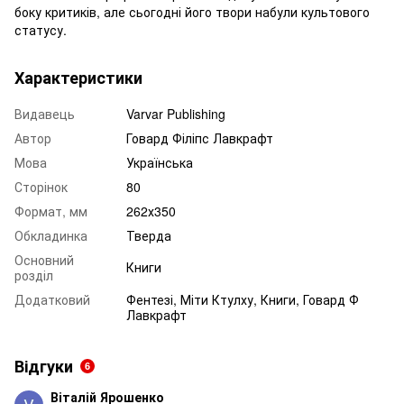
боку критиків, але сьогодні його твори набули культового
статусу.
Характеристики
Видавець
Varvar Publishing
Автор
Говард Філіпс Лавкрафт
Мова
Українська
Сторінок
80
Формат, мм
262х350
Обкладинка
Тверда
Основний
Книги
розділ
Додатковий
Фентезі, Міти Ктулху, Книги, Говард Ф
Лавкрафт
Відгуки
6
Віталій Ярошенко