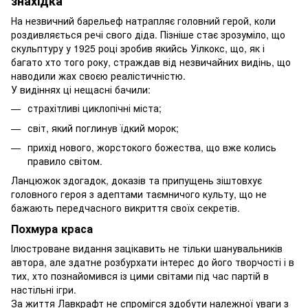
знахідка
На незвичний барельеф натрапляє головний герой, коли
роздивляється речі свого діда. Пізніше стає зрозуміло, що
скульптуру у 1925 році зробив якийсь Уілкокс, що, як і
багато хто того року, страждав від незвичайних видінь, що
наводили жах своєю реалістичністю.
У видіннях ці нещасні бачили:
страхітливі циклопічні міста;
світ, який поглинув їдкий морок;
прихід нового, жорстокого божества, що вже колись
правило світом.
Ланцюжок здогадок, доказів та припущень зіштовхує
головного героя з адептами таємничого культу, що не
бажають передчасного викриття своїх секретів.
Похмура краса
Ілюстроване видання зацікавить не тільки шанувальників
автора, але здатне розбурхати інтерес до його творчості і в
тих, хто познайомився із цими світами під час партій в
настільні ігри.
За життя Лавкрафт не спромігся здобути належної уваги з