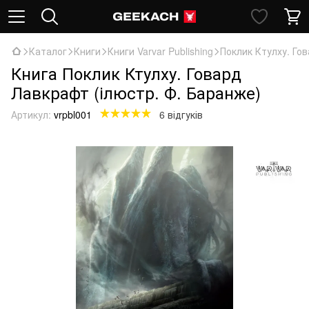
Каталог
Книги
Книги Varvar Publishing
Поклик Ктулху. Го
Книга Поклик Ктулху. Говард
Лавкрафт (ілюстр. Ф. Баранже)
Артикул:
vrpbl001
6 відгуків