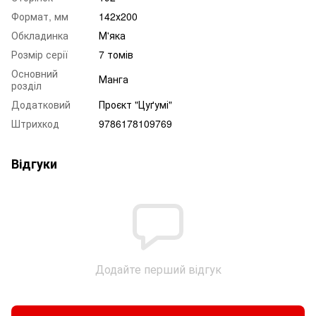
Формат, мм
142х200
Обкладинка
М'яка
Розмір серії
7 томів
Основний
Манга
розділ
Додатковий
Проєкт "Цуґумі"
Штрихкод
9786178109769
Відгуки
Додайте перший відгук