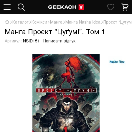
Каталог
Комікси
Манга
Манга Nasha Idea
Проєкт "Цуґумі
Манга Проєкт "Цуґумі". Том 1
Артикул:
NSID151
Написати відгук