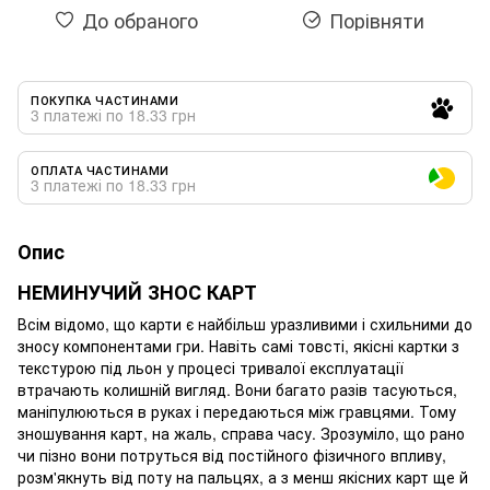
До обраного
Порівняти
ПОКУПКА ЧАСТИНАМИ
3 платежі по 18.33 грн
ОПЛАТА ЧАСТИНАМИ
3 платежі по 18.33 грн
Опис
НЕМИНУЧИЙ ЗНОС КАРТ
Всім відомо, що карти є найбільш уразливими і схильними до
зносу компонентами гри. Навіть самі товсті, якісні картки з
текстурою під льон у процесі тривалої експлуатації
втрачають колишній вигляд. Вони багато разів тасуються,
маніпулюються в руках і передаються між гравцями. Тому
зношування карт, на жаль, справа часу. Зрозуміло, що рано
чи пізно вони потруться від постійного фізичного впливу,
розм'якнуть від поту на пальцях, а з менш якісних карт ще й