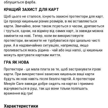
облущиться фарба.
КРАЩИЙ ЗАХИСТ ДЛЯ КАРТ
Щоб цього не сталося, існують захисні протектори для карт.
Це прозорі кишеньки різних розмірів, в які вставляються
карти. Звичайно, вони також псуються з часом, дряпаються
і труться, однак, на відміну від самих карт, їх завжди можна
замінити на нові. Тепер, коли ви використовуєте
протектори, ви можете не турбуватися про ідеально чисті
руки. А в надзвичайних ситуаціях, наприклад, якщо
проливається якась рідина - чай або інші напої, ці кишеньки
можуть врятувати карткам життя.
ГРА ЯК НОВА
Протектори - це мала плата за те, щоб застрахувати ігрові
карти. При використанні захисних кишеньок ваші карти
будуть як нові навіть після безлічі партій. А протектори
Meeple Care завжди добре сидять на картах і приємно
відчуваються в руці, так що вони тільки поліпшать
враження від гри!
Характеристики