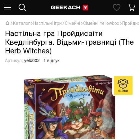
Каталог
Настільні ігри
Сімейні
Сімейні Yellowbox
Пройдис
Настільна гра Пройдисвіти
Кведлінбурга. Відьми-травниці (The
Herb Witches)
Артикул:
yelb002
1 відгук