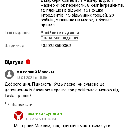
маркер очок перемоги, 8 книг інгредієнтів,
12 планшетів відьом, 151 фішка
інгредієнтів, 15 відьминих грошей, 20
рубінів, 5 планшетів мисок, 1 буклет
правил.
Інші видання
Російське видання
Польське видання
Штрихкод
4820228590062
Відгуки
1
Моторний Максим
13.04.2021 в 15:59
Доброго дня. Підкажіть, будь ласка, чи сумісне це
доповнення із базовою версією гри російською мовою від
Lavka games?
Відповісти
Гикач-консультант
13.04.2021 в 16:04
Моторний Максим, так, принайні має таким бути)