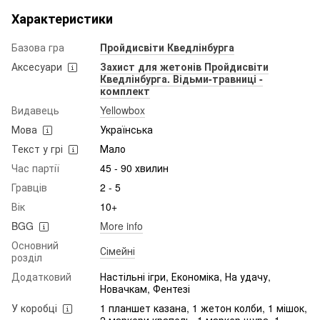
Характеристики
Базова гра
Пройдисвіти Кведлінбурга
Аксесуари
Захист для жетонів Пройдисвіти
Кведлінбурга. Відьми-травниці -
комплект
Видавець
Yellowbox
Мова
Українська
Текст у грі
Мало
Час партії
45 - 90 хвилин
Гравців
2 - 5
Вік
10+
BGG
More info
Основний
Сімейні
розділ
Додатковий
Настільні ігри, Економіка, На удачу,
Новачкам, Фентезі
У коробці
1 планшет казана, 1 жетон колби, 1 мішок,
2 маркери крапель, 1 маркер щура, 1