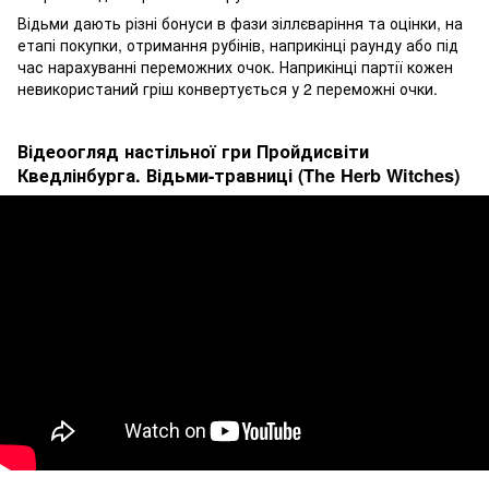
Відьми дають різні бонуси в фази зіллєваріння та оцінки, на
етапі покупки, отримання рубінів, наприкінці раунду або під
час нарахуванні переможних очок. Наприкінці партії кожен
невикористаний гріш конвертується у 2 переможні очки.
Відеоогляд настільної гри Пройдисвіти
Кведлінбурга. Відьми-травниці (The Herb Witches)