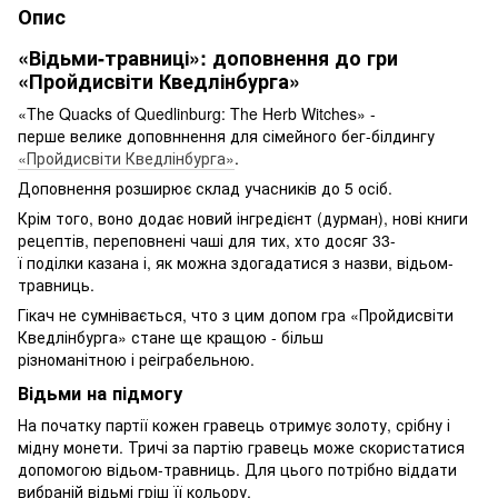
Опис
«Відьми-травниці»: доповнення до гри
«Пройдисвіти Кведлінбурга»
«The Quacks of Quedlinburg: The Herb Witches» -
перше велике доповннення для сімейного бег-білдингу
«Пройдисвіти Кведлінбурга»
.
Доповнення розширює склад учасників до 5 осіб.
Крім того, воно додає новий інгредієнт (дурман), нові книги
рецептів, переповнені чаші для тих, хто досяг 33-
ї поділки казана і, як можна здогадатися з назви, відьом-
травниць.
Гікач не сумнівається, что з цим допом гра «Пройдисвіти
Кведлінбурга» стане ще кращою - більш
різноманітною і реіграбельною.
Відьми на підмогу
На початку партії кожен гравець отримує золоту, срібну і
мідну монети. Тричі за партію гравець може скористатися
допомогою відьом-травниць. Для цього потрібно віддати
вибраній відьмі гріш її кольору.