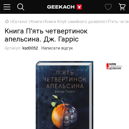
Каталог
Книги
Книги Клуб сімейного дозвілля
П'ять четв
Книга П'ять четвертинок
апельсина. Дж. Гарріс
Артикул:
ksd0052
Написати відгук