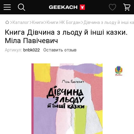
Каталог
Книги
Книги НК Богдан
Дівчина з льоду й інші к
Книга Дівчина з льоду й інші казки.
Міла Павічевич
Артикул:
bnbk022
Оставить отзыв