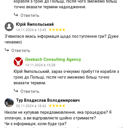
корабля з грою до Польщі, після чого зможемо більш
точно вказати терміни надходження.
Ответить
Юрій Ямпольський
14.11.2024 в 13:45
З'явилася якась інформація щодо поступлення гри? Дуже
чекаємо)
Ответить
Geekach Consulting Agency
14.11.2024 в 15:28
Юрій Ямпольський, зараз очікуємо прибуття корабля з
грою до Польщі, після чого зможемо більш точно
вказати терміни.
Ответить
Тур Владислав Володимирович
02.11.2024 в 18:42
Ніколи не купував передзамовлення, яка процедура? Я
оплачую, а ви відправляєте щойно отримаєте?
Чи є інформація, коли буде гра?