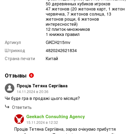
50 деревянных кубиков игроков
47 жетонов (20 жетонов карт, 1 жетон
червячка, 7 жетонов солнца, 13
жетонов рощи, 6 жетонов
интересностей)
12 плиток-множников
1 книжка правил
Артикул
GKCH215mv
Штрихкод
4820242621834
Страна печати
Китай
Отзывы
6
Проців Тетяна Сергіївна
14.11.2024 в 20:36
Чи буде гра в продажі цього місяця?
Ответить
Geekach Consulting Agency
15.11.2024 в 12:32
Проців Тетяна Сергіївна, зараз очікуємо прибуття