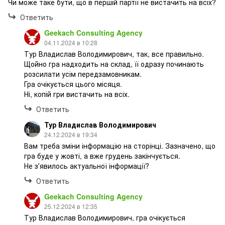
Чи може таке бути, що в першій партії не вистачить на всіх?
Ответить
Geekach Consulting Agency
04.11.2024 в 10:28
Тур Владислав Володимирович, так, все правильно.
Щойно гра надходить на склад, її одразу починають
розсилати усім передзамовникам.
Гра очікується цього місяця.
Ні, копій гри вистачить на всіх.
Ответить
Тур Владислав Володимирович
24.12.2024 в 19:34
Вам треба зміни інформацію на сторінці. Зазначено, що
гра буде у жовті, а вже грудень закінчується.
Не зʼявилось актуальної інформації?
Ответить
Geekach Consulting Agency
25.12.2024 в 12:35
Тур Владислав Володимирович, гра очікується