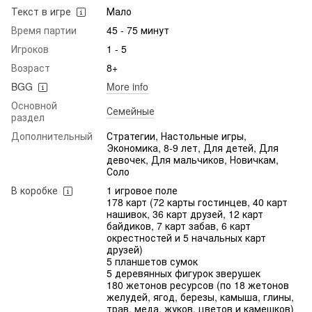
Текст в игре
Мало
Время партии
45 - 75 минут
Игроков
1 - 5
Возраст
8+
BGG
More info
Основной
Семейные
раздел
Дополнительный
Стратегии, Настольные игры,
Экономика, 8-9 лет, Для детей, Для
девочек, Для мальчиков, Новичкам,
Соло
В коробке
1 игровое поле
178 карт (72 карты гостинцев, 40 карт
нашивок, 36 карт друзей, 12 карт
байдиков, 7 карт забав, 6 карт
окрестностей и 5 начальных карт
друзей)
5 планшетов сумок
5 деревянных фигурок зверушек
180 жетонов ресурсов (по 18 жетонов
желудей, ягод, березы, камыша, глины,
трав, меда, жуков, цветов и камешков)