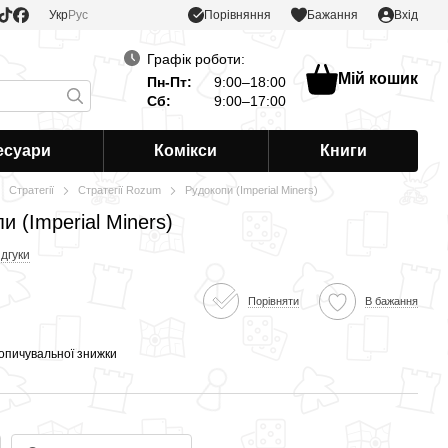
Порівняння
Укр
Рус
Бажання
Вхід
Графік роботи:
Мій кошик
Пн-Пт:
9:00–18:00
Сб:
9:00–17:00
есуари
Комікси
Книги
Стратегії
Стратегії Rozum
Рудокопи (Imperial Miners)
и (Imperial Miners)
ідгуки
Порівняти
В бажання
опичувальної знижки