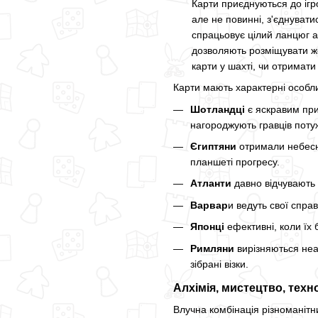
Карти приєднуються до ігр
але не повинні, з'єднувати
спрацьовує цілий ланцюг ак
дозволяють розміщувати жет
карти у шахті, чи отримати 
Карти мають характерні особлив
Шотландці
є яскравим прик
нагороджують гравців пот
Єгиптяни
отримали небесн
планшеті прогресу.
Атланти
давно відчувають 
Варвар
и ведуть свої спра
Японці
ефективні, коли їх 
Римляни
вирізняються неа
зібрані візки.
Алхімія, мистецтво, техно
Влучна комбінація різноманітн