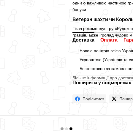
однією важливою частиною гри
бонуси.
Ветеран шахти чи Корол
Гікач рекомендує гру «Рудокопи
гравців, адже ігролад чудово м
Доставка
Оплата
Гар
Новою поштою всією Україн
Укрпоштою (Україною та св
Безкоштовно за замовлення
Більше інформації про доставк
Поширити у соцмережах
Поділитися
Пошир