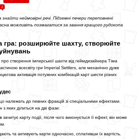
2
 знайти неймовірні речі. Підземні печери переповнені
красна можливіть позмагатися за звання кращого рудокопа
а гра: розширюйте шахту, створюйте
руйнувань
 про створення імперської шахти від геймдизайнера Тіма
частиною всесвіту гри Imperial Settlers, але механічно дуже
анцюгова активація потужних комбінацій карт шести різних
удес
 що належать до певних фракцій зі спеціальними ефектами.
н з яких ділиться на дві фази:
в зачитує карту події, після чого виконується її ефект, він може
им.
дають та активують карти одночасно, сплативши їх вартість.