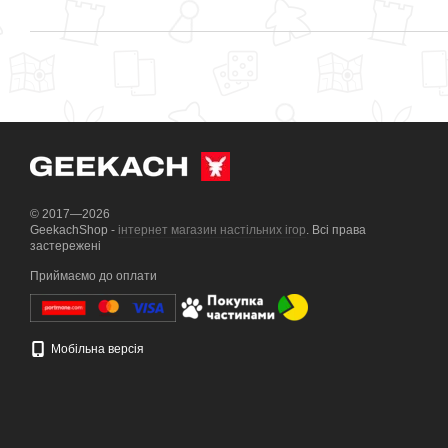
© 2017—2026
GeekachShop -
інтернет магазин настільних ігор
. Всі права
застережені
Приймаємо до оплати
Мобільна версія