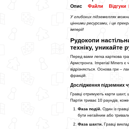
Опис
Файли
Відгуки
У глибоких підземеллях можна
цінними ресурсами, і це пре
імперії!
Рудокопи настільн
техніку, уникайте 
Перед вами легка карткова гра
Армстронга. Imperial Miners є 
відрізняється. Основа гри – л
фракцій.
Дослідження підземних ч
Гравці отримують карти шахт,
Партія триває 10 раундів, коже
Фаза подій.
Один із гравці
бути негайним або тривал
Фаза шахти.
Гравці викла