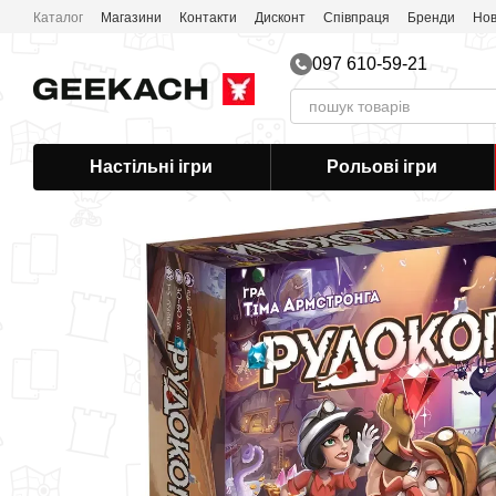
Перейти до основного контенту
Каталог
Магазини
Контакти
Дисконт
Співпраця
Бренди
Нов
097 610-59-21
Настільні ігри
Рольові ігри