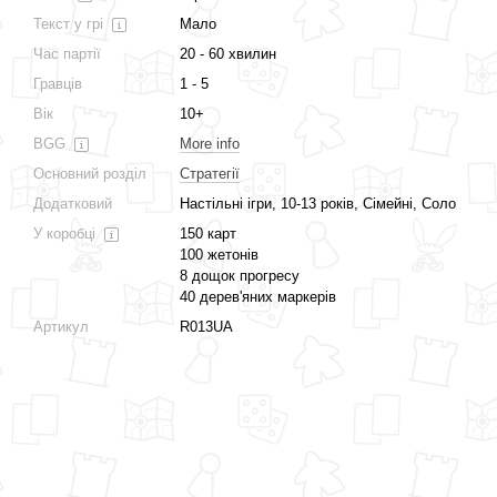
Текст у грі
Мало
Час партії
20 - 60 хвилин
Гравців
1 - 5
Вік
10+
BGG
More info
Основний розділ
Стратегії
Додатковий
Настільні ігри, 10-13 років, Сімейні, Соло
У коробці
150 карт
100 жетонів
8 дощок прогресу
40 дерев'яних маркерів
Артикул
R013UA