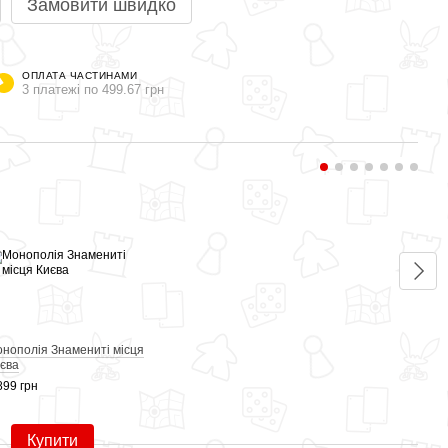
Замовити швидко
ОПЛАТА ЧАСТИНАМИ
3 платежі по 499.67 грн
Раз
нополія Знамениті місця
Рудок
єва
1 499
899 грн
2 
Купити