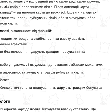
ового планшету у відповідний рівню карти ряд; карти можуть,
сь між собою половинками візків. Після активації карти
тивації – від нижньої карти до верхньої. Ефекти на картах
они технологій, руйнувань, візків, або ж активувати обрані
нові карти.
ості, в залежності від фракцій:
ладом хитрощів та стабільності, за високу вартість
ужними ефектами.
е благословення і дарують гравцям просування на
себе у підземеллі як удома, і допомагають збирати механізми.
ви агресивно, та змушують гравців руйнувати карти.
багато.
биякою точністю та плануванням, дарують гравцям бонуси за
логії
их ефектів карт дозволяє вибудувати власну стратегію. Ще