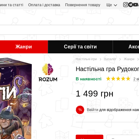
ини та статті
Оплата і доставка
Повернення товару
Ще
Жанри
Серії та світи
Акс
Настільні ігри
Каталог
Жанри
Настільна гра Рудокоп
В наявності
2 в
1 499 грн
Ввійти
для відображення нак
%