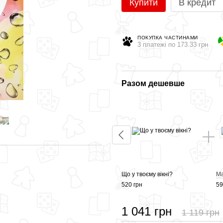
Купити
В кредит
ПОКУПКА ЧАСТИНАМИ
3 платежі по 173.33 грн
Разом дешевше
Що за твоїми дверима?
Що у твоєму вікні?
Ма
520 грн
520 грн
59
1 041 грн
1 119 грн