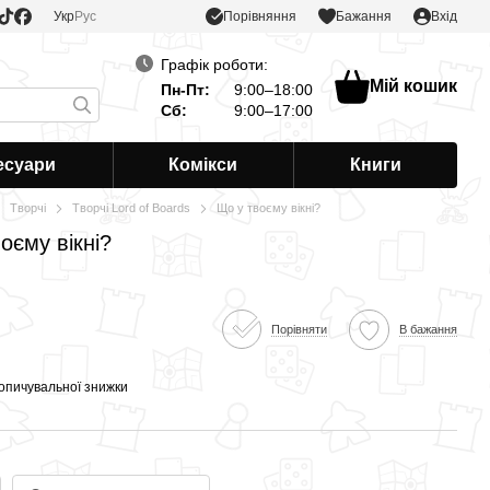
Порівняння
Укр
Рус
Бажання
Вхід
Графік роботи:
Мій кошик
Пн-Пт:
9:00–18:00
Сб:
9:00–17:00
есуари
Комікси
Книги
Творчі
Творчі Lord of Boards
Що у твоєму вікні?
оєму вікні?
Порівняти
В бажання
опичувальної знижки