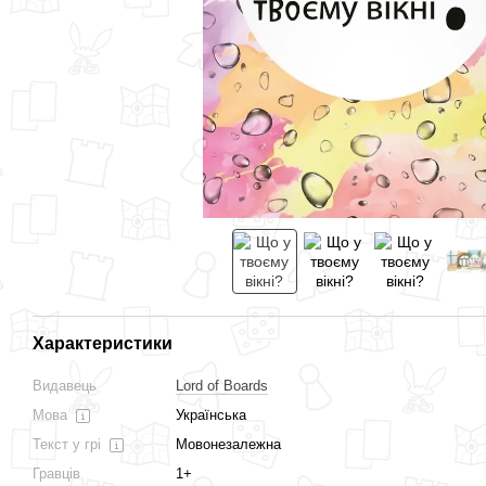
Разом дешевше
Характеристики
Що у твоєму вікні?
Добрий лікар
Видавець
Lord of Boards
520 грн
299 грн
Мова
Українська
Текст у грі
Мовонезалежна
1 205 грн
1 339 грн
Купити
Гравців
1+