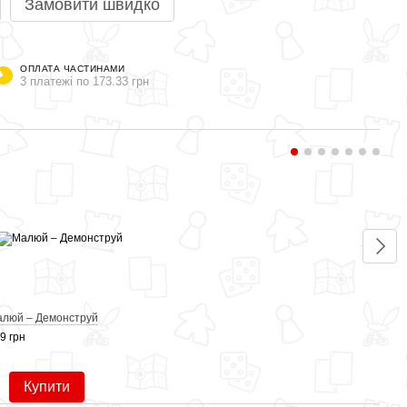
Замовити швидко
ОПЛАТА ЧАСТИНАМИ
3 платежі по 173.33 грн
Раз
люй – Демонструй
Що у 
9 грн
520 г
1 
Купити