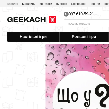
Перейти до основного контенту
Каталог
Магазини
Контакти
Дисконт
Співпраця
Бренди
Нов
097 610-59-21
Настільні ігри
Рольові ігри