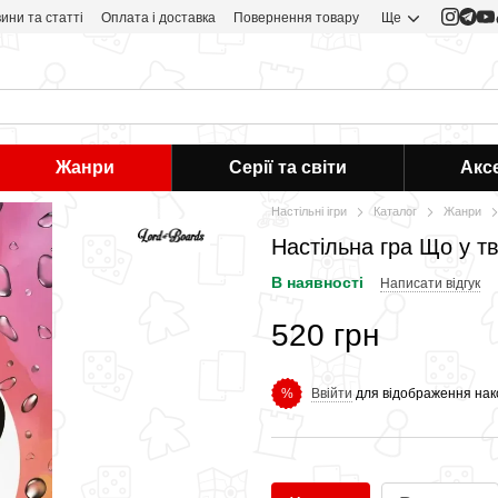
ини та статті
Оплата і доставка
Повернення товару
Ще
Жанри
Серії та світи
Акс
Настільні ігри
Каталог
Жанри
Настільна гра Що у тв
В наявності
Написати відгук
520 грн
Ввійти
для відображення нак
%