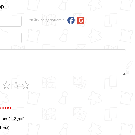
ар
Увійти за допомогою
антія
ою (1-2 дні)
ітом)