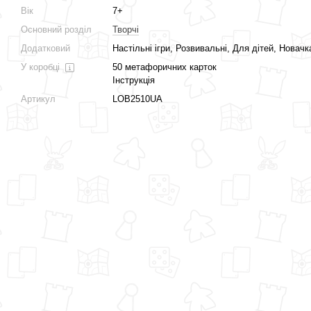
Вік
7+
Основний розділ
Творчі
Додатковий
Настільні ігри, Розвивальні, Для дітей, Новачк
У коробці
50 метафоричних карток
Інструкція
Артикул
LOB2510UA